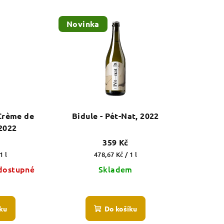
Novinka
 Crème de
Bidule - Pét-Nat, 2022
 2022
359 Kč
Měrná
1 l
478,67 Kč / 1 l
cena:
dostupné
Skladem
měrné
nocení
ku
Do košíku
duktu