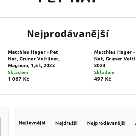
Nejprodávanější
Matthias Hager - Pet
Matthias Hager -
Nat, Grüner Veltliner,
Nat, Grüner Veltl
Magnum, 1,5 l, 2023
2024
Skladem
Skladem
1 067 Kč
497 Kč
Ř
Nejlevnější
Nejdražší
Nejprodávanější
a