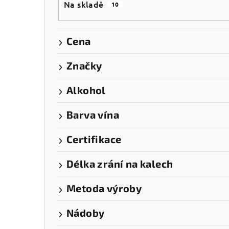
Na skladě
10
t
r
Cena
a
Značky
n
Alkohol
n
í
Barva vína
p
Certifikace
a
Délka zrání na kalech
n
Metoda výroby
e
l
Nádoby