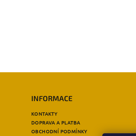
Z
á
INFORMACE
p
a
KONTAKTY
t
DOPRAVA A PLATBA
OBCHODNÍ PODMÍNKY
í