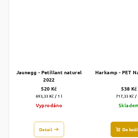
5,0
z
5
hvězdiček.
Jaunegg - Petillant naturel
Harkamp - PET N
2022
520 Kč
538 Kč
Měrná
Měrná
693,33 Kč / 1 l
717,33 Kč / 
cena:
cena:
Vyprodáno
Sklade
Detail
Do koší