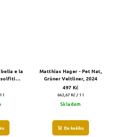
zdiček.
bella e la
Matthias Hager - Pet Nat,
solfiti
Grüner Veltliner, 2024
i
497 Kč
Měrná
1 l
662,67 Kč / 1 l
cena:
m
Skladem
ku
Do košíku