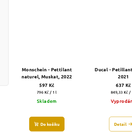
Monschein - Pettilant
Ducal - Petillan
naturel, Muskat, 2022
2021
597 Kč
637 Kč
Měrná
Měrná
796 Kč / 1 l
849,33 Kč / 
cena:
cena:
Skladem
Vyprodá
Prů
hod
Do košíku
Detail
pro