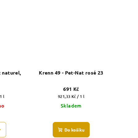
t naturel,
Krenn 49 - Pet-Nat rosé 23
691 Kč
Měrná
1 l
921,33 Kč / 1 l
cena:
no
Skladem
měrné
nocení
Do košíku
duktu