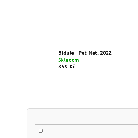
Bidule - Pét-Nat, 2022
Skladem
359 Kč
P
o
s