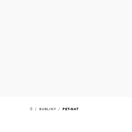
Přejít
na
obsah
/
BUBLINY
/
PET-NAT
DOMŮ