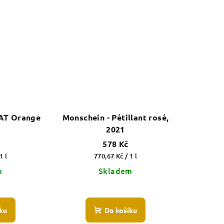
AT Orange
Monschein - Pétillant rosé,
2021
578 Kč
Měrná
1 l
770,67 Kč / 1 l
cena:
m
Skladem
ku
Do košíku