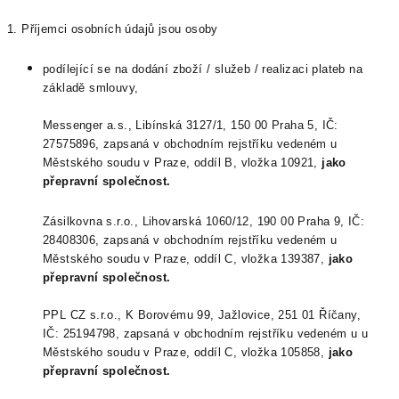
1. Příjemci osobních údajů jsou osoby
podílející se na dodání zboží / služeb / realizaci plateb na
základě smlouvy,
Messenger a.s., Libínská 3127/1, 150 00 Praha 5, IČ:
27575896, zapsaná v obchodním rejstříku vedeném u
Městského soudu v Praze, oddíl B, vložka 10921,
jako
přepravní společnost.
Zásilkovna s.r.o., Lihovarská 1060/12, 190 00 Praha 9, IČ:
28408306, zapsaná v obchodním rejstříku vedeném u
Městského soudu v Praze, oddíl C, vložka 139387,
jako
přepravní společnost.
PPL CZ s.r.o.,
K Borovému 99, Jažlovice, 251 01 Říčany,
IČ: 25194798, zapsaná v obchodním rejstříku vedeném u u
Městského soudu v Praze, oddíl C, vložka 105858,
jako
přepravní společnost.