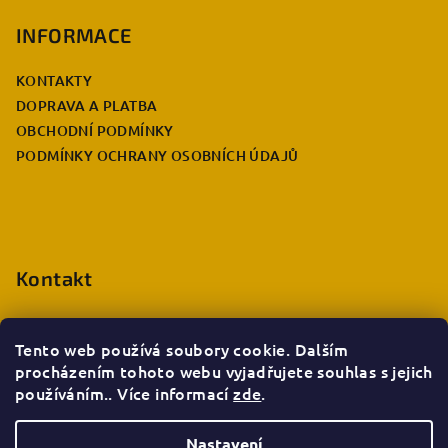
á
p
INFORMACE
a
KONTAKTY
t
DOPRAVA A PLATBA
í
OBCHODNÍ PODMÍNKY
PODMÍNKY OCHRANY OSOBNÍCH ÚDAJŮ
Kontakt
eshop.info
@
deccabulla.cz
+420 735 026 980
Tento web používá soubory cookie. Dalším
procházením tohoto webu vyjadřujete souhlas s jejich
používáním.. Více informací
zde
.
Nastavení