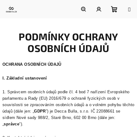
Přejít
na
obsah
Nákupn
Hledat
Přihlášení
PODMÍNKY OCHRANY
košík
OSOBNÍCH ÚDAJŮ
OCHRANA OSOBNÍCH ÚDAJŮ
I.
Základní ustanovení
1. Správcem osobních údajů podle čl. 4 bod 7 nařízení Evropského
parlamentu a Rady (EU) 2016/679 o ochraně fyzických osob v
souvislosti se zpracováním osobních údajů a o volném pohybu těchto
údajů (dále jen: „
GDPR
”) je Decca Bulla, s.r.o. IČ
22088661
se
sídlem
Nové sady 988/2, Staré Brno, 602 00 Brno
(dále jen:
„
správce
“).