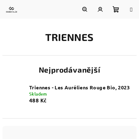
Přejít
na
obsah
Nákupn
Hledat
Přihlášení
TRIENNES
košík
Nejprodávanější
Triennes - Les Auréliens Rouge Bio, 2023
Skladem
488 Kč
Ř