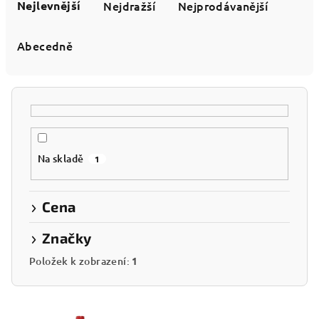
a
Nejlevnější
Nejdražší
Nejprodávanější
z
e
Abecedně
n
í
p
r
o
Na skladě
1
d
u
k
Cena
t
Značky
ů
Položek k zobrazení:
1
V