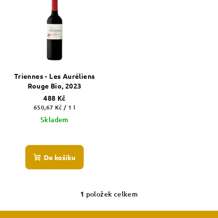
ý
p
i
s
p
r
Triennes - Les Auréliens
o
Rouge Bio, 2023
d
488 Kč
Měrná
650,67 Kč / 1 l
u
cena:
Skladem
k
Průměrné
t
hodnocení
ů
produktu
Do košíku
je
5,0
z
5
1
položek celkem
O
hvězdiček.
v
Z