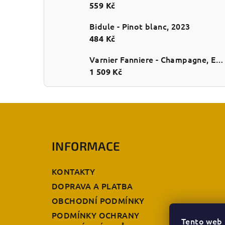
559 Kč
Bidule - Pinot blanc, 2023
484 Kč
Varnier Fanniere - Champagne, Esprit de Craie, Extra brut, NV
1 509 Kč
Z
á
INFORMACE
p
a
KONTAKTY
t
DOPRAVA A PLATBA
OBCHODNÍ PODMÍNKY
í
PODMÍNKY OCHRANY
Tento web 