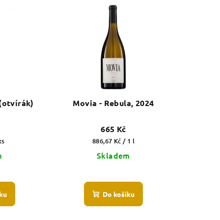
(otvírák)
Movia - Rebula, 2024
665 Kč
Měrná
ks
886,67 Kč / 1 l
cena:
m
Skladem
ku
Do košíku