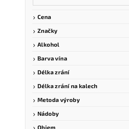
t
r
Cena
a
Značky
n
Alkohol
n
í
Barva vína
p
Délka zrání
a
Délka zrání na kalech
n
Metoda výroby
e
l
Nádoby
Objem