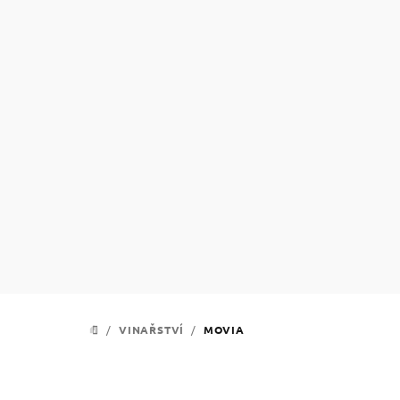
Přejít
na
obsah
/
VINAŘSTVÍ
/
MOVIA
DOMŮ