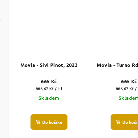
ů
Movia - Sivi Pinot, 2023
Movia - Turno R
665 Kč
665 Kč
Měrná
Měrná
886,67 Kč / 1 l
886,67 Kč / 
cena:
cena:
Skladem
Sklade
Do košíku
Do koší