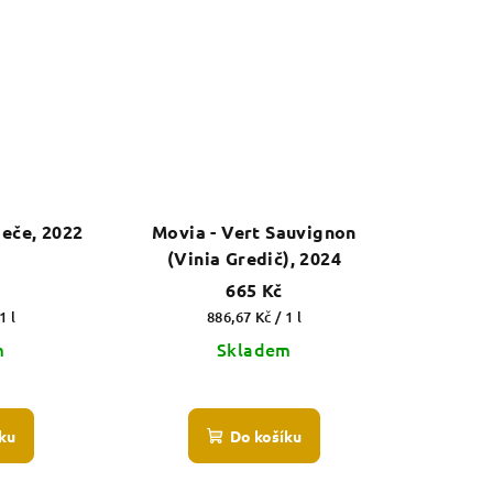
deče, 2022
Movia - Vert Sauvignon
(Vinia Gredič), 2024
665 Kč
Měrná
1 l
886,67 Kč / 1 l
cena:
m
Skladem
ku
Do košíku