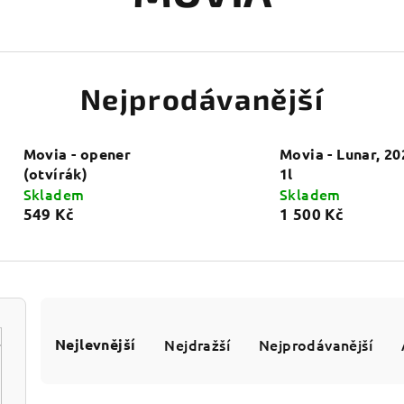
Nejprodávanější
Movia - opener
Movia - Lunar, 20
(otvírák)
1l
Skladem
Skladem
549 Kč
1 500 Kč
Ř
Nejlevnější
Nejdražší
Nejprodávanější
a
z