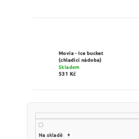
Movia - Ice bucket
(chladící nádoba)
Skladem
531 Kč
P
o
s
Na skladě
9