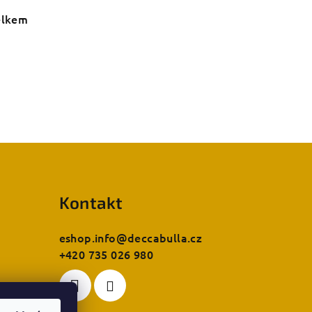
elkem
zdiček.
Kontakt
eshop.info
@
deccabulla.cz
+420 735 026 980