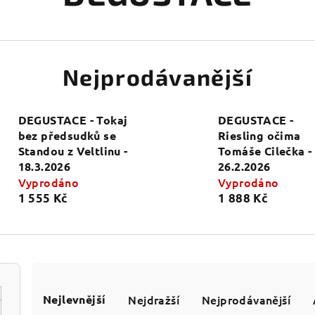
Nejprodávanější
DEGUSTACE - Tokaj
DEGUSTACE -
bez předsudků se
Riesling očima
Standou z Veltlinu -
Tomáše Cilečka -
18.3.2026
26.2.2026
Vyprodáno
Vyprodáno
1 555 Kč
1 888 Kč
Ř
Nejlevnější
Nejdražší
Nejprodávanější
a