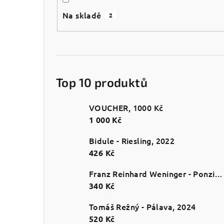
s
Na skladě
2
t
r
a
Top 10 produktů
n
n
VOUCHER, 1000 Kč
1 000 Kč
í
p
Bidule - Riesling, 2022
426 Kč
a
Franz Reinhard Weninger - Ponzichter
n
340 Kč
e
Tomáš Režný - Pálava, 2024
l
520 Kč