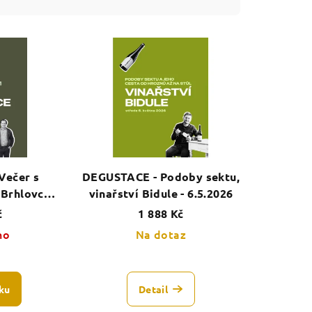
Večer s
DEGUSTACE - Podoby sektu,
 Brhlovce -
vinařství Bidule - 6.5.2026
6
č
1 888 Kč
no
Na dotaz
ku
Detail