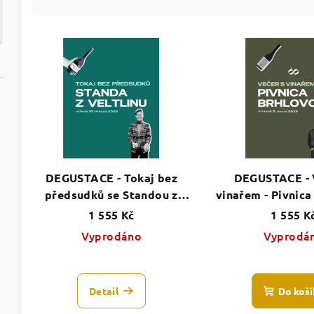
z
V
e
ý
n
p
í
i
p
s
r
p
o
DEGUSTACE - Tokaj bez
DEGUSTACE - 
r
předsudků se Standou z
vinařem - Pivnica
d
Veltlinu - 18.3.2026
5.2.202
1 555 Kč
1 555 K
o
u
Vyprodáno
Vyprodá
d
k
u
t
Detail
Do koší
k
ů