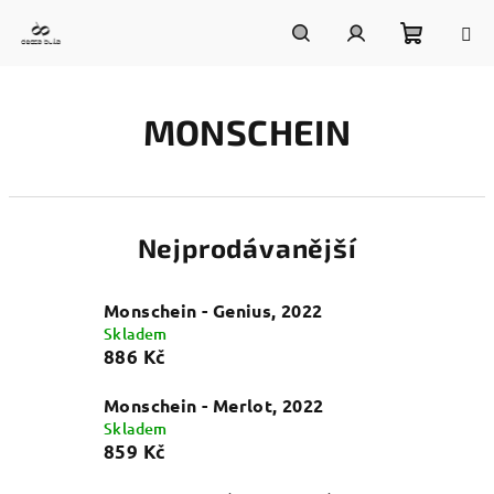
Přejít
na
obsah
Nákupn
Hledat
Přihlášení
MONSCHEIN
košík
Nejprodávanější
Monschein - Genius, 2022
Skladem
886 Kč
Monschein - Merlot, 2022
Skladem
859 Kč