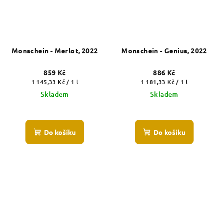
Monschein - Merlot, 2022
Monschein - Genius, 2022
859 Kč
886 Kč
Měrná
Měrná
1 145,33 Kč / 1 l
1 181,33 Kč / 1 l
cena:
cena:
Skladem
Skladem
Do košíku
Do košíku