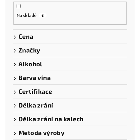
r
o
Na skladě
6
d
u
k
Cena
t
Značky
ů
Alkohol
Barva vína
Certifikace
Délka zrání
Délka zrání na kalech
Metoda výroby