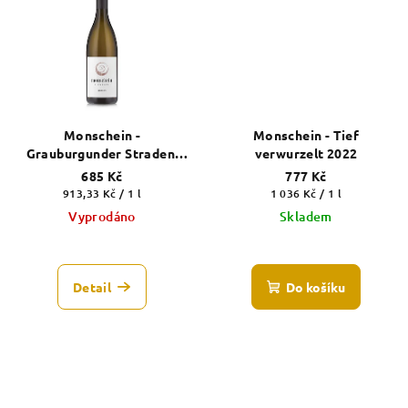
Monschein -
Monschein - Tief
Grauburgunder Straden,
verwurzelt 2022
DAC, 2020
685 Kč
777 Kč
Měrná
Měrná
913,33 Kč / 1 l
1 036 Kč / 1 l
cena:
cena:
Vyprodáno
Skladem
Detail
Do košíku