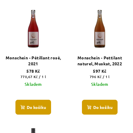
V
ý
p
i
s
p
r
Monschein - Pétillant rosé,
Monschein - Pettilant
o
2021
naturel, Muskat, 2022
d
578 Kč
597 Kč
Měrná
Měrná
770,67 Kč / 1 l
796 Kč / 1 l
u
cena:
cena:
Skladem
Skladem
k
t
ů
Do košíku
Do košíku