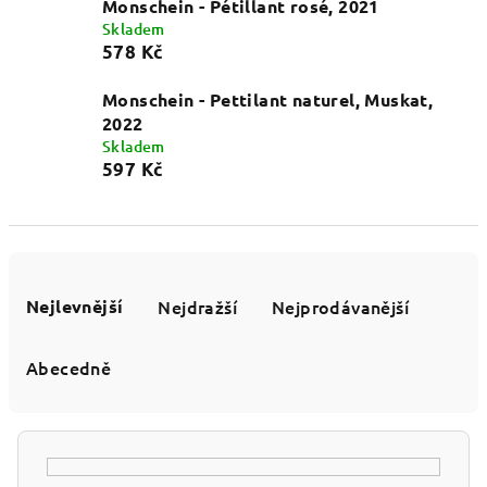
Monschein - Pétillant rosé, 2021
Skladem
578 Kč
Monschein - Pettilant naturel, Muskat,
2022
Skladem
597 Kč
Ř
a
Nejlevnější
Nejdražší
Nejprodávanější
z
e
Abecedně
n
í
p