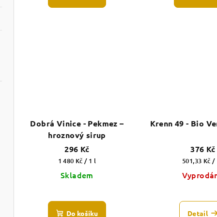
k
t
ů
Dobrá Vinice - Pekmez –
Krenn 49 - Bio Ver
hroznový sirup
296 Kč
376 Kč
Měrná
Měrná
1 480 Kč / 1 l
501,33 Kč / 
cena:
cena:
Skladem
Vyprodá
Průměrné
hodnocení
Do košíku
Detail
produktu