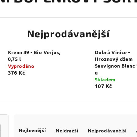
Nejprodávanější
Krenn 49 - Bio Verjus,
Dobrá Vinice -
0,75 l
Hroznový džem
Vyprodáno
Sauvignon Blanc 
g
376 Kč
Skladem
107 Kč
Ř
Nejlevnější
Nejdražší
Nejprodávanější
a