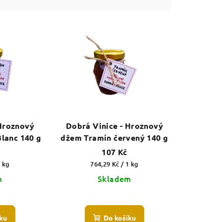
 Hroznový
Dobrá Vinice - Hroznový
lanc 140 g
džem Tramín červený 140 g
107 Kč
Měrná
1 kg
764,29 Kč / 1 kg
cena:
m
Skladem
ku
Do košíku