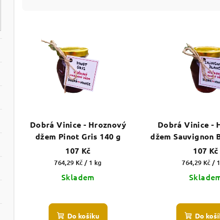
z
e
V
n
ý
í
p
p
i
r
s
o
Dobrá Vinice - Hroznový
Dobrá Vinice -
p
džem Pinot Gris 140 g
džem Sauvignon B
d
r
107 Kč
107 Kč
u
o
Měrná
Měrná
764,29 Kč / 1 kg
764,29 Kč / 
cena:
cena:
Skladem
Sklade
k
d
t
u
ů
Do košíku
Do koší