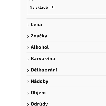
s
Na skladě
5
t
r
Cena
a
Značky
n
Alkohol
n
í
Barva vína
p
Délka zrání
a
Nádoby
n
Objem
e
l
Odrůdy