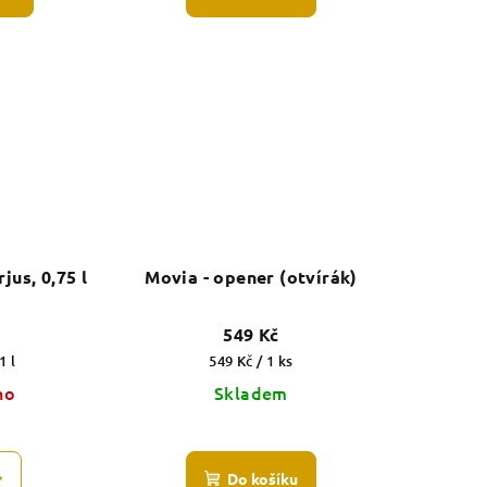
jus, 0,75 l
Movia - opener (otvírák)
549 Kč
Měrná
1 l
549 Kč / 1 ks
cena:
no
Skladem
Do košíku