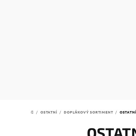
Přejít
na
obsah
/
OSTATNÍ
/
DOPLŇKOVÝ SORTIMENT
/
OSTATN
DOMŮ
OSTAT