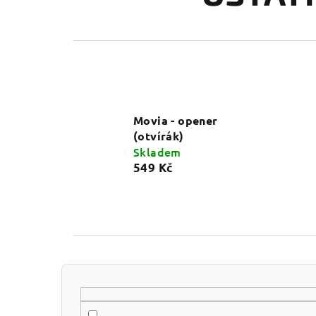
Movia - opener
(otvírák)
Skladem
549 Kč
P
o