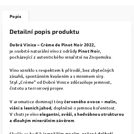
Popis
Detailní popis produktu
Dobrá Vinice – Crème de Pinot Noir 2022,
je osobité naturální víno z odrůdy
Pinot Noir
,
pocházející z autentického vinařství na Znojemsku.
Víno vzniklo s respektem k přírodě, bez zbytečných
zásahů, spontánním kvašením a s minimem síry.
Styl „Crème“ od Dobré Vinice zdůrazňuje jemnost,
čistotu a terroirový projev.
V aromatice dominují tóny
červeného ovoce – malin,
višní a lesních jahod
, doplněné o jemnou kořenitost.
V chuti je víno
elegantní, svěží, s hedvábnou strukturou
a dlouhým minerálním závěrem
.
Skvěle se hodí k
jemnějším masům, pečené drůbeži,