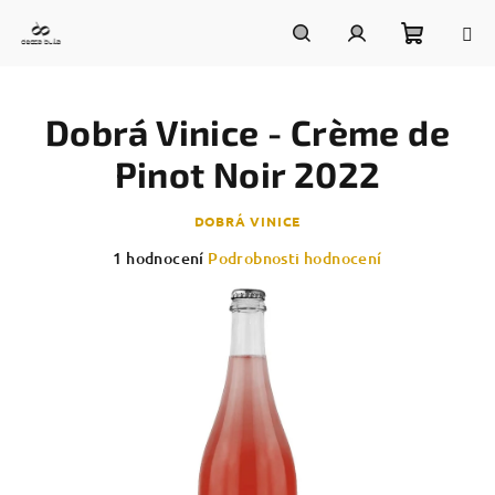
Přejít
na
obsah
Nákupn
Hledat
Přihlášení
Dobrá Vinice - Crème de
košík
Pinot Noir 2022
DOBRÁ VINICE
Průměrné
1 hodnocení
Podrobnosti hodnocení
hodnocení
produktu
je
5,0
z
5
hvězdiček.