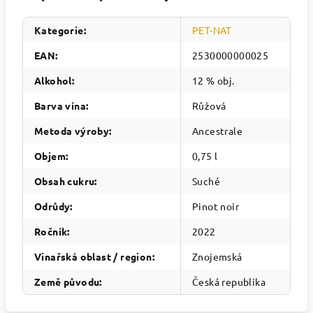
Kategorie
:
PET-NAT
EAN
:
2530000000025
Alkohol
:
12 % obj.
Barva vína
:
Růžová
Metoda výroby
:
Ancestrale
Objem
:
0,75 l
Obsah cukru
:
Suché
Odrůdy
:
Pinot noir
Ročník
:
2022
Vinařská oblast / region
:
Znojemská
Země původu
:
Česká republika