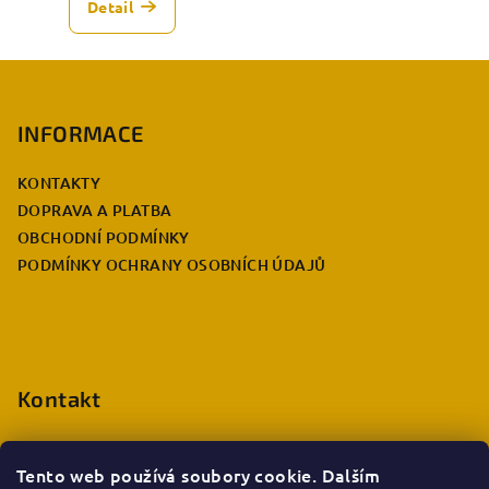
Detail
Z
á
p
INFORMACE
a
KONTAKTY
t
DOPRAVA A PLATBA
í
OBCHODNÍ PODMÍNKY
PODMÍNKY OCHRANY OSOBNÍCH ÚDAJŮ
Kontakt
eshop.info
@
deccabulla.cz
+420 735 026 980
Tento web používá soubory cookie. Dalším