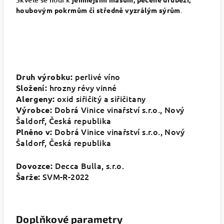
houbovým pokrmům či středně vyzrálým sýrům
.
perlivé víno
Druh výrobku:
hrozny révy vinné
Složení:
oxid siřičitý a siřičitany
Alergeny:
Dobrá Vinice vinařství s.r.o., Nový
Výrobce:
Šaldorf, Česká republika
Dobrá Vinice vinařství s.r.o., Nový
Plněno v:
Šaldorf, Česká republika
Decca Bulla, s.r.o.
Dovozce:
SVM-R-2022
Šarže:
Doplňkové parametry