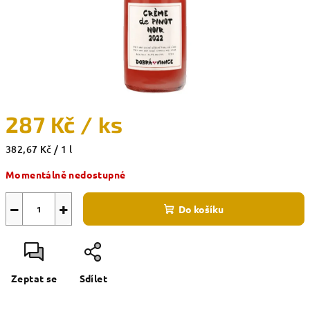
287 Kč
/ ks
Měrná
382,67 Kč / 1 l
cena:
Momentálně nedostupné
−
+
Do košíku
Zeptat se
Sdílet