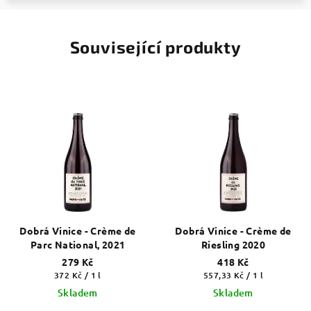
Související produkty
Dobrá Vinice - Crème de
Dobrá Vinice - Crème de
Parc National, 2021
Riesling 2020
279 Kč
418 Kč
Měrná
Měrná
372 Kč / 1 l
557,33 Kč / 1 l
cena:
cena:
Skladem
Skladem