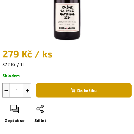
279 Kč
/ ks
Měrná
372 Kč / 1 l
cena:
Skladem
−
+
Do košíku
Zeptat se
Sdílet