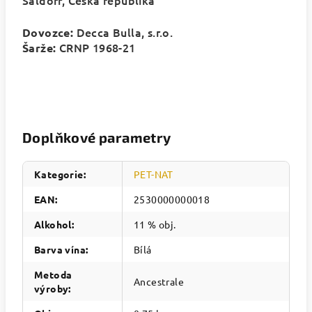
Šaldorf, Česká republika
Decca Bulla, s.r.o.
Dovozce:
CRNP 1968-21
Šarže:
Doplňkové parametry
Kategorie
:
PET-NAT
EAN
:
2530000000018
Alkohol
:
11 % obj.
Barva vína
:
Bílá
Metoda
Ancestrale
výroby
: