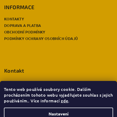
á
p
INFORMACE
a
KONTAKTY
t
DOPRAVA A PLATBA
í
OBCHODNÍ PODMÍNKY
PODMÍNKY OCHRANY OSOBNÍCH ÚDAJŮ
Kontakt
eshop.info
@
deccabulla.cz
+420 735 026 980
Tento web používá soubory cookie. Dalším
procházením tohoto webu vyjadřujete souhlas s jejich
používáním.. Více informací
zde
.
Nastavení
Copyright 2026
Decca bulla e-shop
. Všechna práva