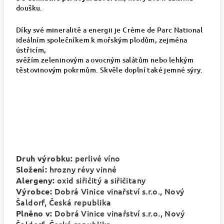
doušku.
Díky své mineralitě a energii je Crème de Parc National
ideálním společníkem k mořským plodům, zejména
ústřicím,
svěžím zeleninovým a ovocným salátům nebo lehkým
těstovinovým pokrmům. Skvěle doplní také jemné sýry.
perlivé víno
Druh výrobku:
hrozny révy vinné
Složení:
oxid siřičitý a siřičitany
Alergeny:
Dobrá Vinice vinařství s.r.o., Nový
Výrobce:
Šaldorf, Česká republika
Dobrá Vinice vinařství s.r.o., Nový
Plněno v: