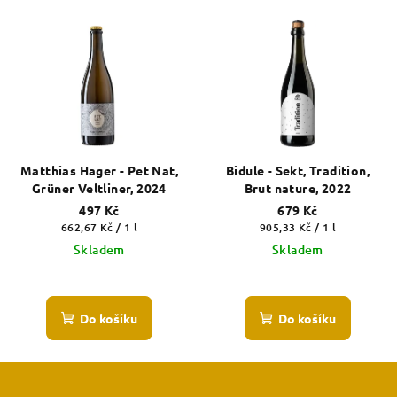
Matthias Hager - Pet Nat,
Bidule - Sekt, Tradition,
Grüner Veltliner, 2024
Brut nature, 2022
497 Kč
679 Kč
Měrná
Měrná
662,67 Kč / 1 l
905,33 Kč / 1 l
cena:
cena:
Skladem
Skladem
Do košíku
Do košíku
Z