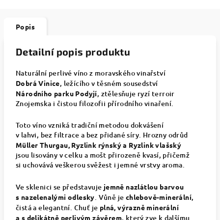
Popis
Detailní popis produktu
Naturální perlivé víno z moravského vinařství
Dobrá Vinice
, ležícího v těsném sousedství
Národního parku Podyjí
, ztělesňuje ryzí terroir
Znojemska i čistou filozofii přírodního vinaření.
Toto víno vzniká tradiční metodou dokvášení
v lahvi, bez filtrace a bez přidané síry. Hrozny odrůd
Müller Thurgau, Ryzlink rýnský a Ryzlink vlašský
jsou lisovány v celku a mošt přirozeně kvasí, přičemž
si uchovává veškerou svěžest i jemné vrstvy aroma.
Ve sklenici se představuje
jemně nazlátlou barvou
s nazelenalými odlesky
. Vůně je
chlebově-minerální
,
čistá a elegantní. Chuť je
plná, výrazně minerální
a s delikátně perlivým závěrem
, který zve k dalšímu