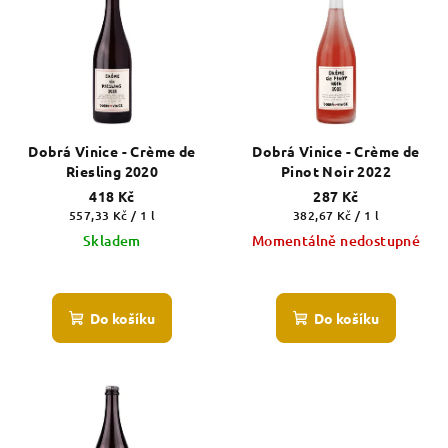
Dobrá Vinice - Crème de
Dobrá Vinice - Crème de
Riesling 2020
Pinot Noir 2022
418 Kč
287 Kč
Měrná
Měrná
557,33 Kč / 1 l
382,67 Kč / 1 l
cena:
cena:
Skladem
Momentálně nedostupné
Průměrné
Průměrné
hodnocení
hodnocení
produktu
produktu
Do košíku
Do košíku
je
je
5,0
5,0
z
z
5
5
hvězdiček.
hvězdiček.