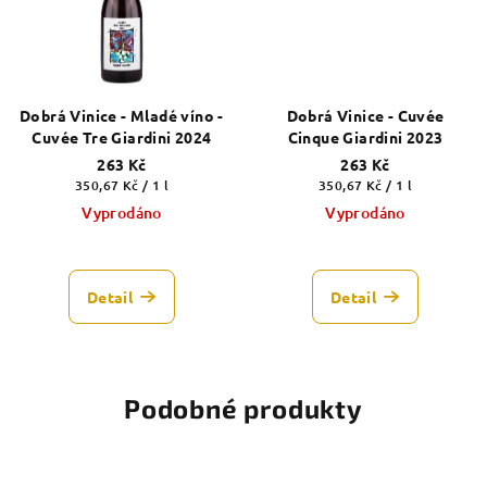
Dobrá Vinice - Mladé víno -
Dobrá Vinice - Cuvée
Cuvée Tre Giardini 2024
Cinque Giardini 2023
263 Kč
263 Kč
Měrná
Měrná
350,67 Kč / 1 l
350,67 Kč / 1 l
cena:
cena:
Vyprodáno
Vyprodáno
Detail
Detail
Podobné produkty