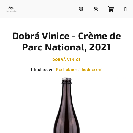
Přejít
na
obsah
Nákupn
Hledat
Přihlášení
Dobrá Vinice - Crème de
košík
Parc National, 2021
DOBRÁ VINICE
Průměrné
1 hodnocení
Podrobnosti hodnocení
hodnocení
produktu
je
5,0
z
5
hvězdiček.