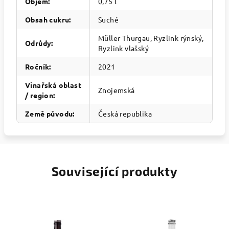
Objem
:
0,75 l
Obsah cukru
:
Suché
Müller Thurgau, Ryzlink rýnský,
Odrůdy
:
Ryzlink vlašský
Ročník
:
2021
Vinařská oblast
Znojemská
/ region
:
Země původu
:
Česká republika
Související produkty