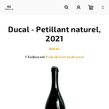
Přejít
na
obsah
Nákupn
Hledat
Přihlášení
Ducal - Petillant naturel,
košík
2021
DUCAL
Průměrné
1 hodnocení
Podrobnosti hodnocení
hodnocení
produktu
je
5,0
z
5
hvězdiček.