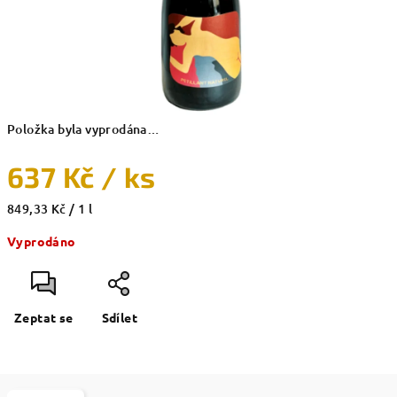
Položka byla vyprodána…
637 Kč
/ ks
Měrná
849,33 Kč / 1 l
cena:
Vyprodáno
Zeptat se
Sdílet