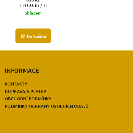
Měrná
1 133,33 Kč / 1 l
cena:
Skladem
Průměrné
hodnocení
produktu
Do košíku
je
5,0
z
Z
5
á
hvězdiček.
p
INFORMACE
a
KONTAKTY
t
DOPRAVA A PLATBA
í
OBCHODNÍ PODMÍNKY
PODMÍNKY OCHRANY OSOBNÍCH ÚDAJŮ