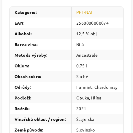
Kategorie
:
PET-NAT
EAN
:
2560000000074
Alkohol
:
12,5 % obj.
Barva vína
:
Bílá
Metoda výroby
:
Ancestrale
Objem
:
0,75 l
Obsah cukru
:
Suché
Odrůdy
:
Furmint, Chardonnay
Podloží
:
Opuka, Hlína
Ročník
:
2021
Vinařská oblast / region
:
Štajerska
Země původu
:
Slovinsko