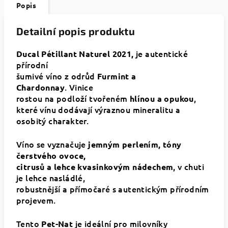
Popis
Detailní popis produktu
je autentické
Ducal Pétillant Naturel 2021,
přírodní
šumivé víno
z odrůd
Furmint a
. Vinice
Chardonnay
rostou na podloží tvořeném
,
hlínou a opukou
které vínu dodávají výraznou mineralitu a
osobitý charakter.
Víno se vyznačuje
jemným perlením, tóny
čerstvého ovoce,
, v chuti
citrusů a lehce kvasinkovým nádechem
je lehce nasládlé,
robustnější a přímočaré s autentickým přírodním
projevem.
Tento
je ideální pro milovníky
Pet-Nat