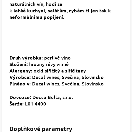
naturálních vín, hodí se
k
lehké kuchyni, salátům, rybám či jen tak k
.
neformálnímu popíjení
perlivé víno
Druh výrobku:
hrozny révy vinné
Složení:
oxid siřičitý a siřičitany
Alergeny:
Ducal wines, Svečina, Slovinsko
Výrobce:
Ducal wines, Svečina, Slovinsko
Plněno v:
Decca Bulla, s.r.o.
Dovozce:
L01-4400
Šarže:
Doplňkové parametry