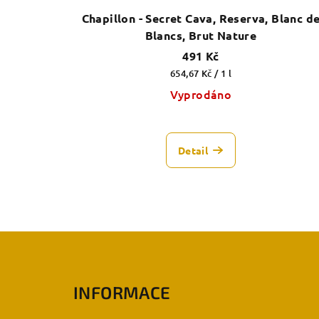
u
Chapillon - Secret Cava, Reserva, Blanc d
d
k
Blancs, Brut Nature
u
t
491 Kč
k
Měrná
654,67 Kč / 1 l
ů
cena:
Vyprodáno
t
ů
Detail
Z
á
INFORMACE
p