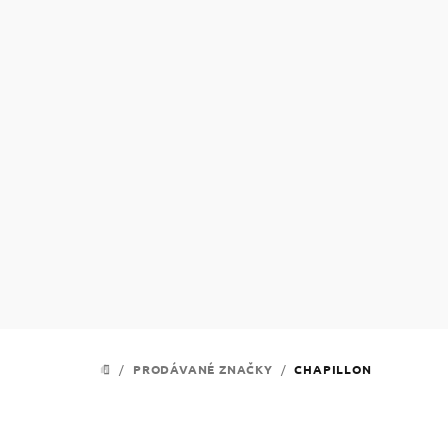
Přejít
na
obsah
/
PRODÁVANÉ ZNAČKY
/
CHAPILLON
DOMŮ