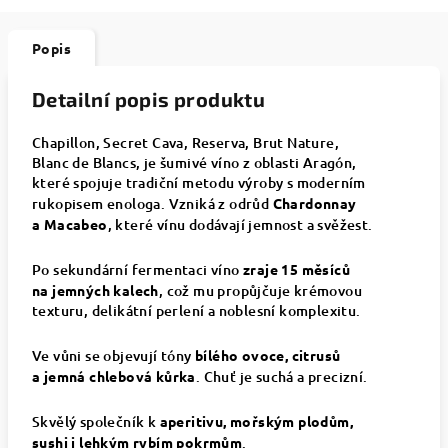
Popis
Detailní popis produktu
Chapillon, Secret Cava, Reserva, Brut Nature,
Blanc de Blancs, je šumivé víno z oblasti Aragón,
které spojuje tradiční metodu výroby s moderním
rukopisem enologa. Vzniká z odrůd
Chardonnay
a Macabeo
, které vínu dodávají jemnost a svěžest.
Po sekundární fermentaci víno
zraje 15 měsíců
na jemných kalech
, což mu propůjčuje krémovou
texturu, delikátní perlení a noblesní komplexitu.
Ve vůni se objevují tóny
bílého ovoce, citrusů
a jemná chlebová kůrka
. Chuť je suchá a precizní.
Skvělý společník k
aperitivu, mořským plodům,
sushi i lehkým rybím pokrmům
.