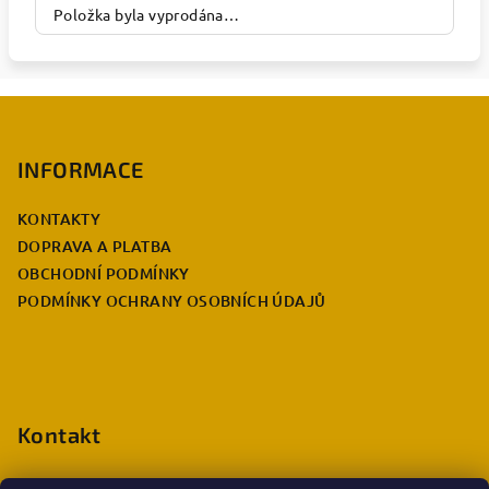
Položka byla vyprodána…
Z
á
p
INFORMACE
a
KONTAKTY
t
DOPRAVA A PLATBA
í
OBCHODNÍ PODMÍNKY
PODMÍNKY OCHRANY OSOBNÍCH ÚDAJŮ
Kontakt
eshop.info
@
deccabulla.cz