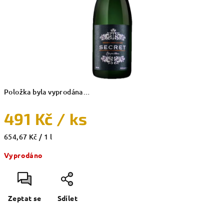
Položka byla vyprodána…
491 Kč
/ ks
Měrná
654,67 Kč / 1 l
cena:
Vyprodáno
Zeptat se
Sdílet