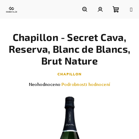
Přejít
na
obsah
Nákupn
Hledat
Přihlášení
Chapillon - Secret Cava,
košík
Reserva, Blanc de Blancs,
Brut Nature
CHAPILLON
Průměrné
Neohodnoceno
Podrobnosti hodnocení
hodnocení
produktu
je
0,0
z
5
hvězdiček.