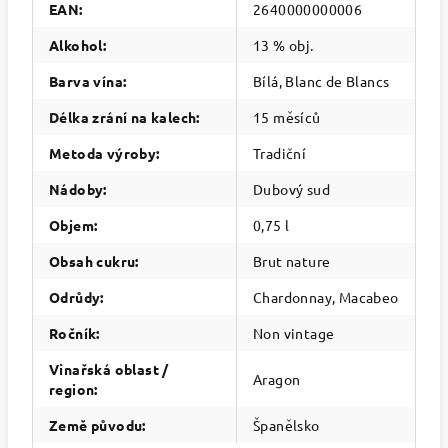
EAN
:
2640000000006
Alkohol
:
13 % obj.
Barva vína
:
Bílá, Blanc de Blancs
Délka zrání na kalech
:
15 měsíců
Metoda výroby
:
Tradiční
Nádoby
:
Dubový sud
Objem
:
0,75 l
Obsah cukru
:
Brut nature
Odrůdy
:
Chardonnay, Macabeo
Ročník
:
Non vintage
Vinařská oblast /
Aragon
region
:
Země původu
:
Španělsko