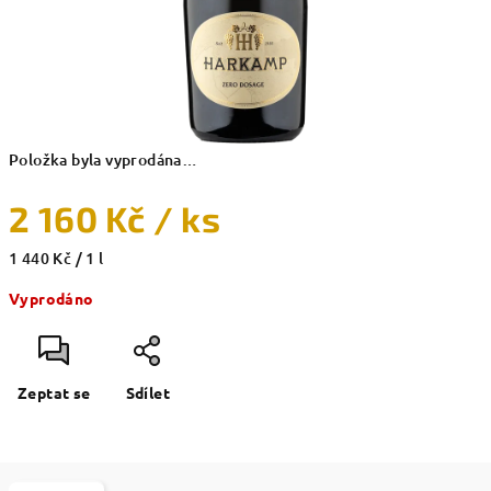
Položka byla vyprodána…
2 160 Kč
/ ks
Měrná
1 440 Kč / 1 l
cena:
Vyprodáno
Zeptat se
Sdílet