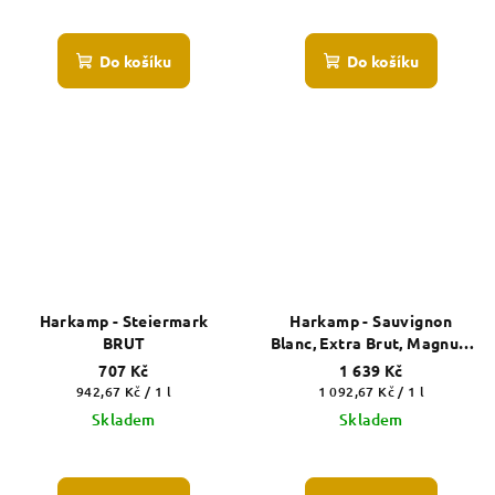
Průměrné
hodnocení
produktu
Do košíku
Do košíku
je
5,0
z
5
hvězdiček.
Harkamp - Steiermark
Harkamp - Sauvignon
BRUT
Blanc, Extra Brut, Magnum
1,5 l
707 Kč
1 639 Kč
Měrná
Měrná
942,67 Kč / 1 l
1 092,67 Kč / 1 l
cena:
cena:
Skladem
Skladem