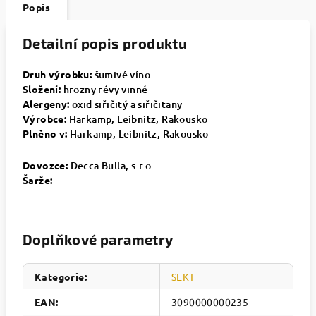
Popis
Detailní popis produktu
Druh výrobku:
šumivé víno
Složení:
hrozny révy vinné
Alergeny:
oxid siřičitý a siřičitany
Výrobce:
Harkamp,
Leibnitz
, Rakousko
Plněno v:
Harkamp,
Leibnitz
, Rakousko
Dovozce:
Decca Bulla, s.r.o.
Šarže:
Doplňkové parametry
Kategorie
:
SEKT
EAN
:
3090000000235