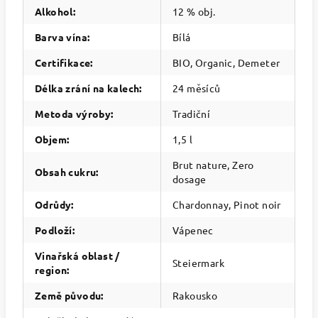
Alkohol
:
12 % obj.
Barva vína
:
Bílá
Certifikace
:
BIO, Organic, Demeter
Délka zrání na kalech
:
24 měsíců
Metoda výroby
:
Tradiční
Objem
:
1,5 l
Brut nature, Zero
Obsah cukru
:
dosage
Odrůdy
:
Chardonnay, Pinot noir
Podloží
:
Vápenec
Vinařská oblast /
Steiermark
region
:
Země původu
:
Rakousko