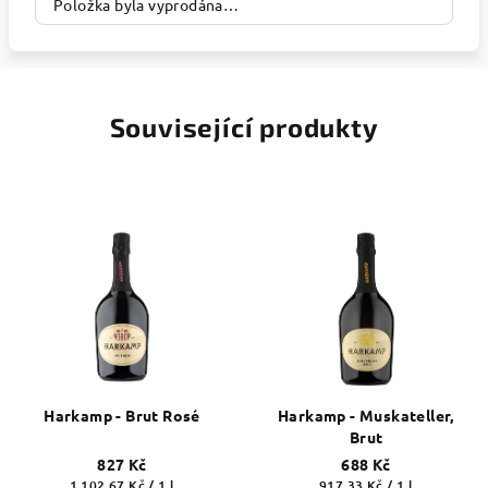
Položka byla vyprodána…
Související produkty
Harkamp - Brut Rosé
Harkamp - Muskateller,
Brut
827 Kč
688 Kč
Měrná
Měrná
1 102,67 Kč / 1 l
917,33 Kč / 1 l