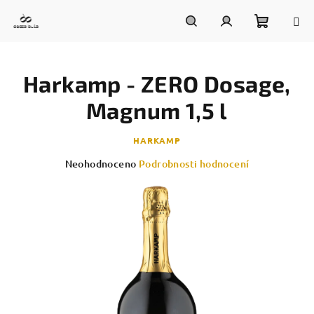
Přejít
na
obsah
Nákupn
Hledat
Přihlášení
Harkamp - ZERO Dosage,
košík
Magnum 1,5 l
HARKAMP
Průměrné
Neohodnoceno
Podrobnosti hodnocení
hodnocení
produktu
je
0,0
z
5
hvězdiček.