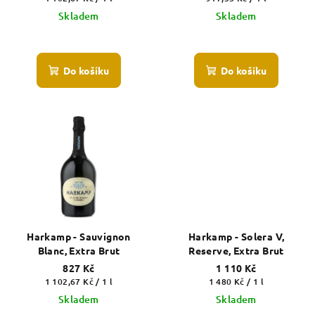
cena:
cena:
Skladem
Skladem
Do košíku
Do košíku
Harkamp - Sauvignon
Harkamp - Solera V,
Blanc, Extra Brut
Reserve, Extra Brut
827 Kč
1 110 Kč
Měrná
Měrná
1 102,67 Kč / 1 l
1 480 Kč / 1 l
cena:
cena:
Skladem
Skladem