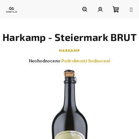
Přejít
na
obsah
Nákupn
Hledat
Přihlášení
Harkamp - Steiermark BRUT
košík
HARKAMP
Průměrné
Neohodnoceno
Podrobnosti hodnocení
hodnocení
produktu
je
0,0
z
5
hvězdiček.