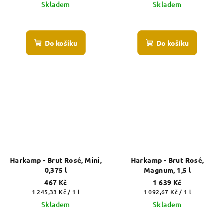
cena:
cena:
Skladem
Skladem
Do košíku
Do košíku
Harkamp - Brut Rosé, Mini,
Harkamp - Brut Rosé,
0,375 l
Magnum, 1,5 l
467 Kč
1 639 Kč
Měrná
Měrná
1 245,33 Kč / 1 l
1 092,67 Kč / 1 l
cena:
cena:
Skladem
Skladem