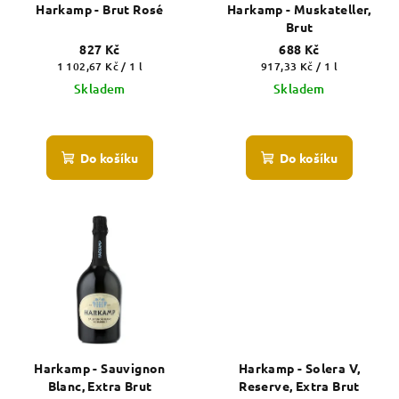
Harkamp - Brut Rosé
Harkamp - Muskateller,
Brut
827 Kč
688 Kč
Měrná
Měrná
1 102,67 Kč / 1 l
917,33 Kč / 1 l
cena:
cena:
Skladem
Skladem
Do košíku
Do košíku
Harkamp - Sauvignon
Harkamp - Solera V,
Blanc, Extra Brut
Reserve, Extra Brut