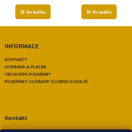
Do košíku
Do košíku
Z
á
p
INFORMACE
a
KONTAKTY
t
DOPRAVA A PLATBA
í
OBCHODNÍ PODMÍNKY
PODMÍNKY OCHRANY OSOBNÍCH ÚDAJŮ
Kontakt
eshop.info
@
deccabulla.cz