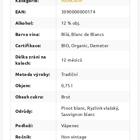
Kategorie
:
HARKAMP
EAN
:
3090000000174
Alkohol
:
12 % obj.
Barva vína
:
Bílá, Blanc de Blancs
Certifikace
:
BIO, Organic, Demeter
Délka zrání na
12 měsíců
kalech
:
Metoda výroby
:
Tradiční
Objem
:
0,75 l
Obsah cukru
:
Brut
Pinot blanc, Ryzlink vlašský,
Odrůdy
:
Sauvignon blanc
Podloží
:
Vápenec
Ročník
:
Non vintage