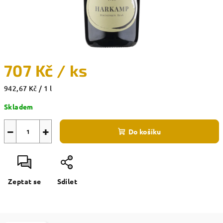
707 Kč
/ ks
Měrná
942,67 Kč / 1 l
cena:
Skladem
−
+
Do košíku
Zeptat se
Sdílet