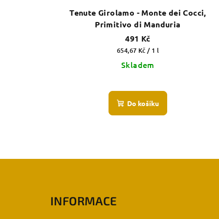
u
Tenute Girolamo - Monte dei Cocci,
d
k
Primitivo di Manduria
u
t
491 Kč
k
Měrná
654,67 Kč / 1 l
ů
cena:
Skladem
t
ů
Do košíku
Z
á
INFORMACE
p