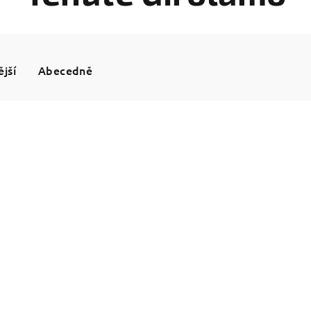
jší
Abecedně