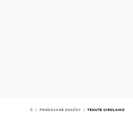
Přejít
na
obsah
/
PRODÁVANÉ ZNAČKY
/
TENUTE GIROLAMO
DOMŮ