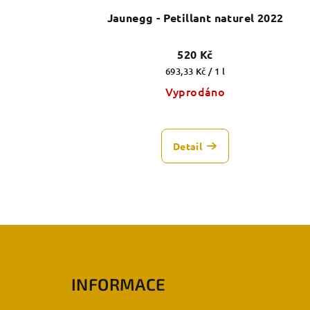
u
Jaunegg - Petillant naturel 2022
d
k
u
t
520 Kč
k
Měrná
693,33 Kč / 1 l
ů
cena:
Vyprodáno
t
ů
Detail
Z
á
INFORMACE
p