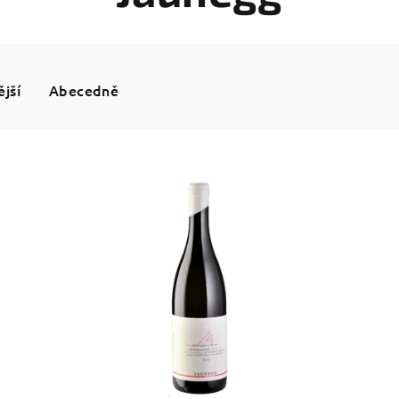
jší
Abecedně