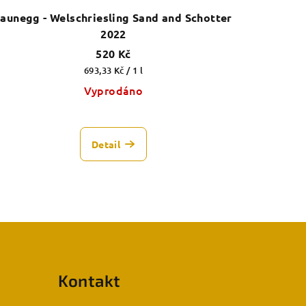
Jaunegg - Welschriesling Sand and Schotter
2022
520 Kč
Měrná
693,33 Kč / 1 l
cena:
Vyprodáno
Detail
Kontakt