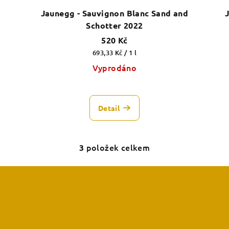
Jaunegg - Sauvignon Blanc Sand and
Schotter 2022
520 Kč
Měrná
693,33 Kč / 1 l
cena:
Vyprodáno
Detail
položek celkem
3
O
v
l
á
d
a