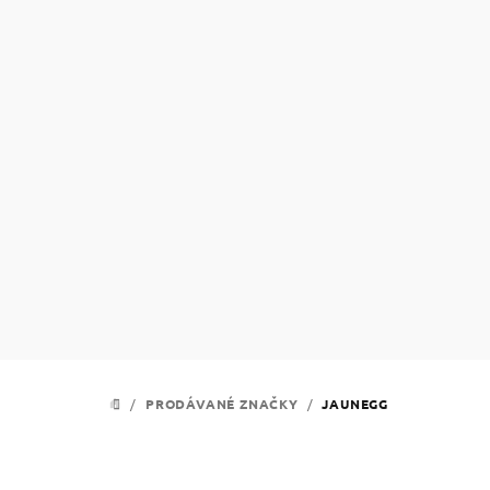
Přejít
na
obsah
/
PRODÁVANÉ ZNAČKY
/
JAUNEGG
DOMŮ