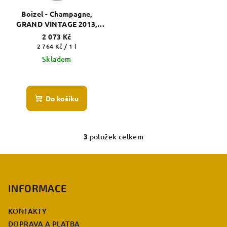
Boizel - Champagne,
GRAND VINTAGE 2013,
Extra Brut
2 073 Kč
Měrná
2 764 Kč / 1 l
cena:
Skladem
Do košíku
3
položek celkem
O
v
Z
l
á
á
p
INFORMACE
d
a
a
c
KONTAKTY
t
í
DOPRAVA A PLATBA