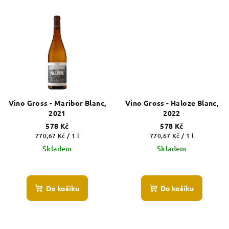
Vino Gross - Maribor Blanc,
Vino Gross - Haloze Blanc,
2021
2022
578 Kč
578 Kč
Měrná
Měrná
770,67 Kč / 1 l
770,67 Kč / 1 l
cena:
cena:
Skladem
Skladem
Do košíku
Do košíku