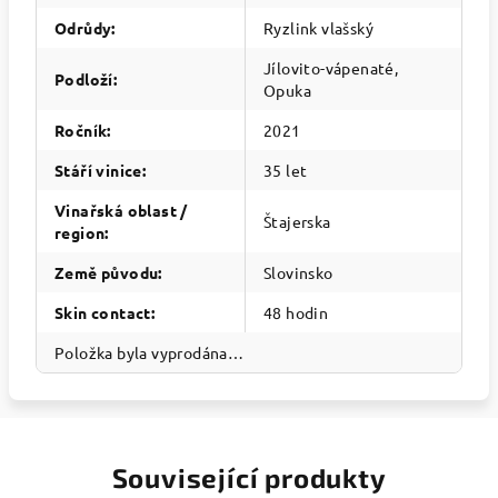
Odrůdy
:
Ryzlink vlašský
Jílovito-vápenaté,
Podloží
:
Opuka
Ročník
:
2021
Stáří vinice
:
35 let
Vinařská oblast /
Štajerska
region
:
Země původu
:
Slovinsko
Skin contact
:
48 hodin
Položka byla vyprodána…
Související produkty