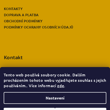
a
KONTAKTY
t
DOPRAVA A PLATBA
í
OBCHODNÍ PODMÍNKY
PODMÍNKY OCHRANY OSOBNÍCH ÚDAJŮ
Kontakt
eshop.info
@
deccabulla.cz
+420 735 026 980
Tento web používá soubory cookie. Dalším
procházením tohoto webu vyjadřujete souhlas s jejich
používáním.. Více informací
zde
.
Nastavení
Copyright 2026
Decca bulla e-shop
. Všechna práva
vyhrazena.