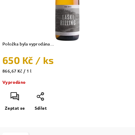
Položka byla vyprodána…
650 Kč
/ ks
Měrná
866,67 Kč / 1 l
cena:
Vyprodáno
Zeptat se
Sdílet