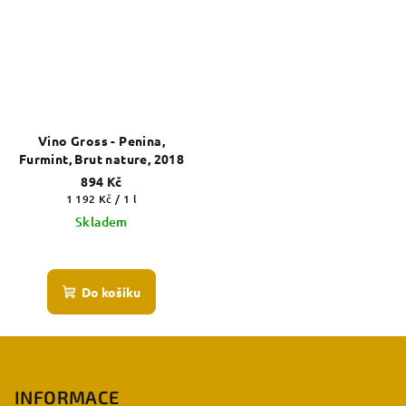
Vino Gross - Penina,
Furmint, Brut nature, 2018
894 Kč
Měrná
1 192 Kč / 1 l
cena:
Skladem
Do košíku
Z
á
p
INFORMACE