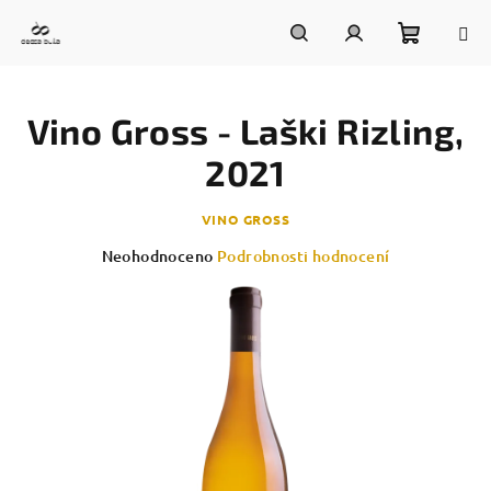
Přejít
na
obsah
Nákupn
Hledat
Přihlášení
Vino Gross - Laški Rizling,
košík
2021
VINO GROSS
Průměrné
Neohodnoceno
Podrobnosti hodnocení
hodnocení
produktu
je
0,0
z
5
hvězdiček.