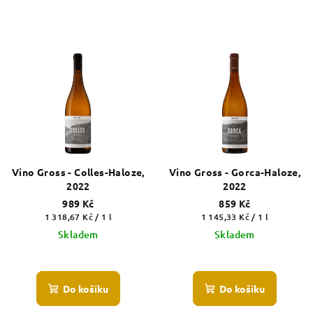
Vino Gross - Colles-Haloze,
Vino Gross - Gorca-Haloze,
2022
2022
989 Kč
859 Kč
Měrná
Měrná
1 318,67 Kč / 1 l
1 145,33 Kč / 1 l
cena:
cena:
Skladem
Skladem
Do košíku
Do košíku