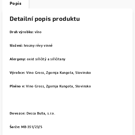
Popis
Detailní popis produktu
Druh výrobku:
víno
Složení:
hrozny révy vinné
Alergeny:
oxid siřičitý a siřičitany
Výrobce:
Vino Gross,
Zgornja Kungota, Slovinsko
Plněno v:
Vino Gross,
Zgornja Kungota, Slovinsko
Dovozce:
Decca Bulla, s.r.o.
Šarže:
MB-351/23/S