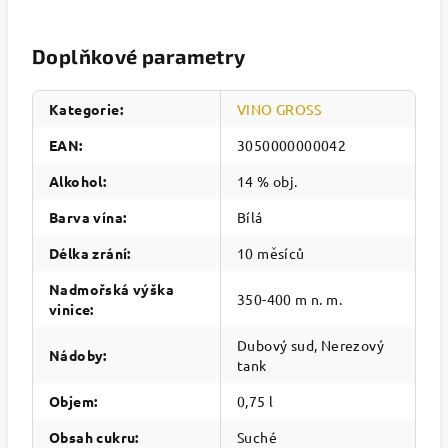
Doplňkové parametry
Kategorie
:
VINO GROSS
EAN
:
3050000000042
Alkohol
:
14 % obj.
Barva vína
:
Bílá
Délka zrání
:
10 měsíců
Nadmořská výška
350-400 m n. m.
vinice
:
Dubový sud, Nerezový
Nádoby
:
tank
Objem
:
0,75 l
Obsah cukru
:
Suché