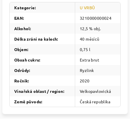
Kategorie
:
U VRBŮ
EAN
:
3210000000024
Alkohol
:
12,5 % obj.
Délka zrání na kalech
:
40 měsíců
Objem
:
0,75 l
Obsah cukru
:
Extra brut
Odrůdy
:
Ryzlink
Ročník
:
2020
Vinařská oblast / region
:
Velkopavlovická
Země původu
:
Česká republika