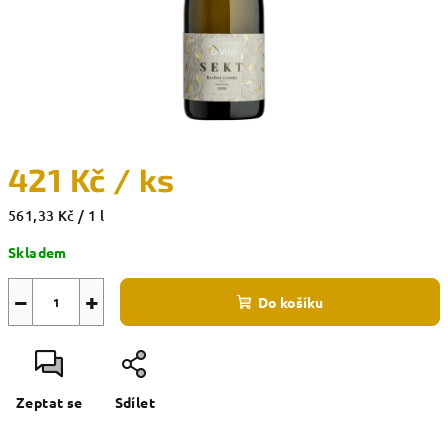
421 Kč
/ ks
Měrná
561,33 Kč / 1 l
cena:
Skladem
−
+
Do košíku
Zeptat se
Sdílet