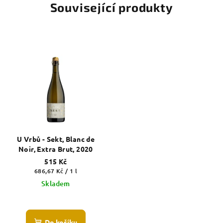
Související produkty
U Vrbů - Sekt, Blanc de
Noir, Extra Brut, 2020
515 Kč
Měrná
686,67 Kč / 1 l
cena:
Skladem
Do košíku