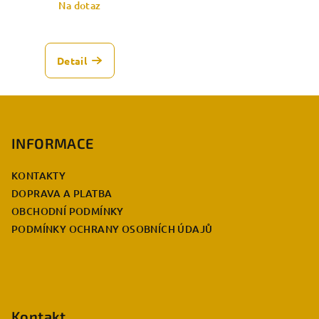
cena:
Na dotaz
Detail
Z
á
p
INFORMACE
a
KONTAKTY
t
DOPRAVA A PLATBA
í
OBCHODNÍ PODMÍNKY
PODMÍNKY OCHRANY OSOBNÍCH ÚDAJŮ
Kontakt