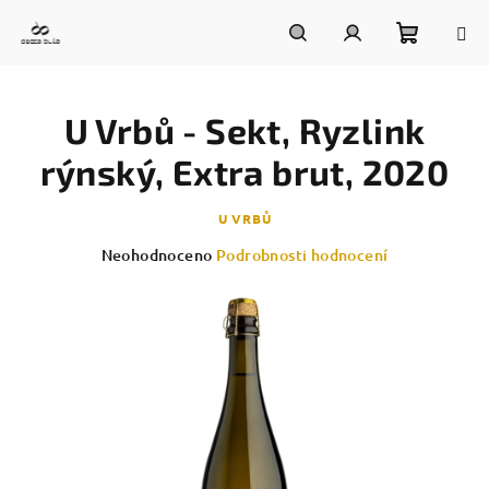
Přejít
na
obsah
Nákupn
Hledat
Přihlášení
U Vrbů - Sekt, Ryzlink
košík
rýnský, Extra brut, 2020
U VRBŮ
Průměrné
Neohodnoceno
Podrobnosti hodnocení
hodnocení
produktu
je
0,0
z
5
hvězdiček.