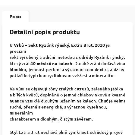
Popis
Detailní popis produktu
U Vrbů – Sekt Ryzlink rýnský, Extra Brut, 2020
je
precizní
sekt vyrobený tradiční metodou z odrůdy Ryzlink rýnský,
který zrál
40 měsíců na kalech
. Dlouhé zrání dodává vínu
hloubku, jemnost perlení a výraznou komplexitu, aniž by
potlačilo typickou ryzlinkovou svěžest a mineralitu.
Ve vůni se objevují tóny zralých citrusů, zeleného jablka
a bílých květů, doplněné o jemné chlebovinkové a kvasné
nuance vzniklé dlouhým ležením na kalech. Chuť je velmi
suchá, přesná a energická, s výraznou kyselinou,
minerálním
charakterem a dlouhým, čistým závěrem.
Styl Extra Brut nechává plně vyniknout odrůdový projev