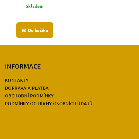
cena:
Skladem
Do košíku
Z
á
p
INFORMACE
a
KONTAKTY
t
DOPRAVA A PLATBA
í
OBCHODNÍ PODMÍNKY
PODMÍNKY OCHRANY OSOBNÍCH ÚDAJŮ