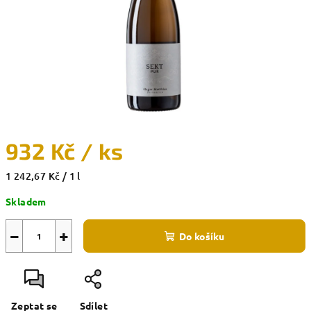
932 Kč
/ ks
Měrná
1 242,67 Kč / 1 l
cena:
Skladem
−
+
Do košíku
Zeptat se
Sdílet