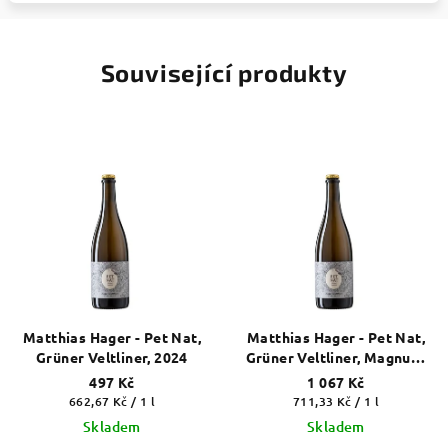
Související produkty
Matthias Hager - Pet Nat,
Matthias Hager - Pet Nat,
Grüner Veltliner, 2024
Grüner Veltliner, Magnum,
1,5 l, 2023
497 Kč
1 067 Kč
Měrná
Měrná
662,67 Kč / 1 l
711,33 Kč / 1 l
cena:
cena:
Skladem
Skladem