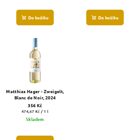
Do košíku
Do košíku
Matthias Hager - Zweigelt,
Blanc de Noir, 2024
356 Kč
Měrná
474,67 Kč / 1 l
cena:
Skladem