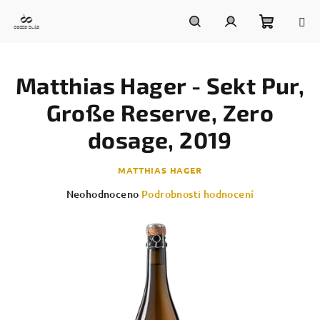
Přejít
na
obsah
Nákupn
Hledat
Přihlášení
Matthias Hager - Sekt Pur,
košík
Große Reserve, Zero
dosage, 2019
MATTHIAS HAGER
Průměrné
Neohodnoceno
Podrobnosti hodnocení
hodnocení
produktu
je
0,0
z
5
hvězdiček.