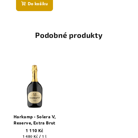
Do košíku
Podobné produkty
Harkamp - Solera V,
Reserve, Extra Brut
1 110 Kč
Měrná
1 480 Kč / 1 l