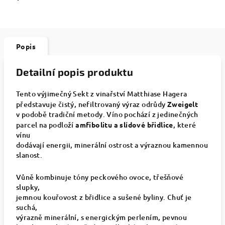
Popis
Detailní popis produktu
Tento výjimečný Sekt z vinařství Matthiase Hagera
představuje čistý, nefiltrovaný výraz odrůdy
Zweigelt
v podobě tradiční metody. Víno pochází z jedinečných
parcel na podloží
amfibolitu a slídové břidlice
, které
vínu
dodávají energii, minerální ostrost a výraznou kamennou
slanost.
Vůně kombinuje tóny peckového ovoce, třešňové
slupky,
jemnou kouřovost z břidlice a sušené byliny. Chuť je
suchá,
výrazně minerální, s energickým perlením, pevnou