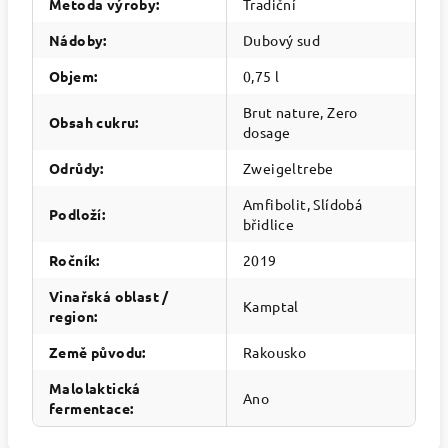
Metoda výroby
:
Tradiční
Nádoby
:
Dubový sud
Objem
:
0,75 l
Brut nature, Zero
Obsah cukru
:
dosage
Odrůdy
:
Zweigeltrebe
Amfibolit, Slídobá
Podloží
:
břidlice
Ročník
:
2019
Vinařská oblast /
Kamptal
region
:
Země původu
:
Rakousko
Malolaktická
Ano
fermentace
: