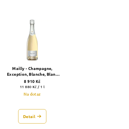
Mailly - Champagne,
Exception, Blanche, Blanc
de Blancs, Grand Cru, 2000
8 910 Kč
Měrná
11 880 Kč / 1 l
cena:
Na dotaz
Detail