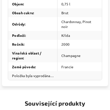
Objem
:
0,75 l
Obsah cukru
:
Brut
Chardonnay, Pinot
Odrůdy
:
noir
Podloží
:
Křída
Ročník
:
2000
Vinařská oblast /
Champagne
region
:
Země původu
:
Francie
Položka byla vyprodána…
Související produkty