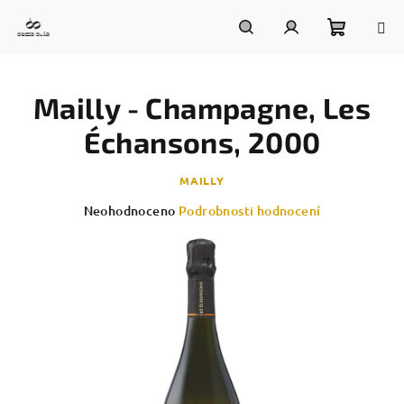
Přejít
na
obsah
Nákupn
Hledat
Přihlášení
Mailly - Champagne, Les
košík
Échansons, 2000
MAILLY
Průměrné
Neohodnoceno
Podrobnosti hodnocení
hodnocení
produktu
je
0,0
z
5
hvězdiček.