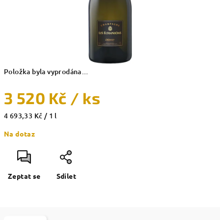
Položka byla vyprodána…
3 520 Kč
/ ks
Měrná
4 693,33 Kč / 1 l
cena:
Na dotaz
Zeptat se
Sdílet