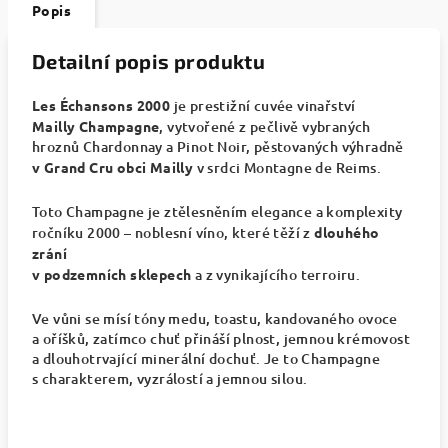
Popis
Detailní popis produktu
Les Échansons 2000
je prestižní cuvée vinařství
Mailly Champagne
, vytvořené z pečlivě vybraných
hroznů Chardonnay a Pinot Noir, pěstovaných výhradně
v Grand Cru obci Mailly
v srdci Montagne de Reims.
Toto Champagne je ztělesněním elegance a komplexity
ročníku 2000 – noblesní víno, které těží z
dlouhého
zrání
v podzemních sklepech
a z vynikajícího terroiru.
Ve vůni se mísí tóny medu, toastu, kandovaného ovoce
a oříšků, zatímco chuť přináší plnost, jemnou krémovost
a dlouhotrvající minerální dochuť. Je to Champagne
s charakterem, vyzrálostí a jemnou silou.