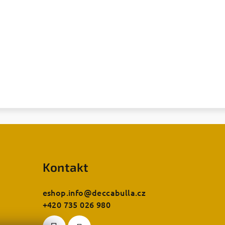
Kontakt
eshop.info
@
deccabulla.cz
+420 735 026 980