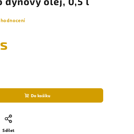
 dýňový olej, 0,5 l
 hodnocení
ks
Do košíku
Sdílet