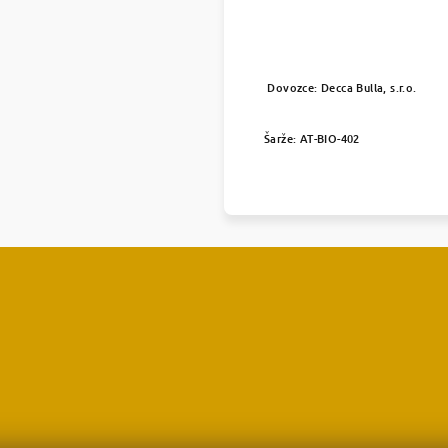
Dovozce: Decca Bulla, s.r.o.
Šarže:
AT-BIO-402