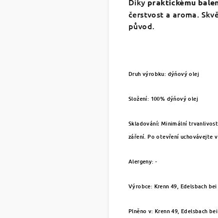
Díky
praktickému balen
čerstvost a aroma. Skvě
původ.
Druh výrobku: dýňový olej
Složení:
100% dýňový olej
Skladování
:
Minimální trvanlivos
záření. Po otevření uchovávejte 
Alergeny: -
Výrobce: Krenn 49,
Edelsbach bei
Plněno v: Krenn 49,
Edelsbach be