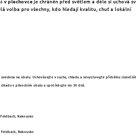
je chráněn před světlem a déle si uchová s
í v plechovce
lá volba pro všechny, kdo hledají kvalitu, chuť a lokální
t uvedena na obalu. Uchovávejte v suchu, chladu a nevystavujte přímému slunečn
v chladu v původním obalu a spotřebujte do 30 dnů.
 Feldbach, Rakousko
i Feldbach, Rakousko