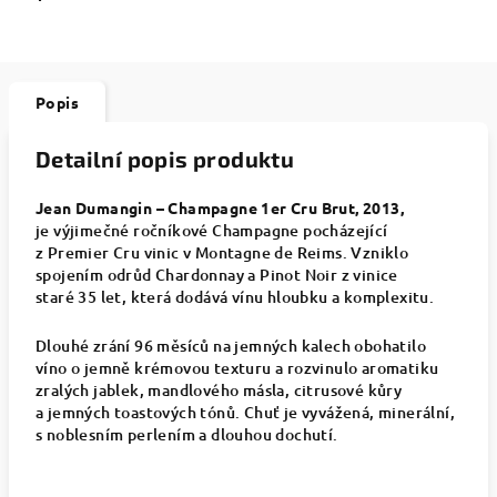
Popis
Detailní popis produktu
Jean Dumangin – Champagne 1er Cru Brut, 2013,
je výjimečné ročníkové Champagne pocházející
z Premier Cru vinic v Montagne de Reims. Vzniklo
spojením odrůd Chardonnay a Pinot Noir z vinice
staré 35 let, která dodává vínu hloubku a komplexitu.
Dlouhé zrání 96 měsíců na jemných kalech obohatilo
víno o jemně krémovou texturu a rozvinulo aromatiku
zralých jablek, mandlového másla, citrusové kůry
a jemných toastových tónů. Chuť je vyvážená, minerální,
s noblesním perlením a dlouhou dochutí.