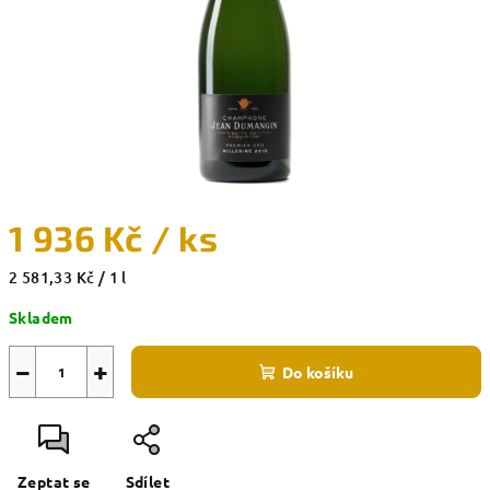
1 936 Kč
/ ks
Měrná
2 581,33 Kč / 1 l
cena:
Skladem
−
+
Do košíku
Zeptat se
Sdílet