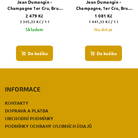
Jean Dumangin -
Jean Dumangin -
Champagne 1er Cru, Brut,
Champagne, 1er Cru, Brut,
MAGNUM 1,5l, 2012
Heritage
2 479 Kč
1 081 Kč
Měrná
Měrná
3 305,33 Kč / 1 l
1 441,33 Kč / 1 l
cena:
cena:
Skladem
Na dotaz
Do košíku
Do košíku
Z
á
p
INFORMACE
a
KONTAKTY
t
DOPRAVA A PLATBA
í
OBCHODNÍ PODMÍNKY
PODMÍNKY OCHRANY OSOBNÍCH ÚDAJŮ