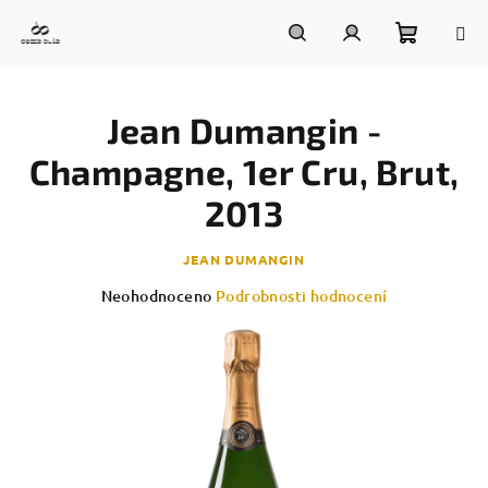
Přejít
na
obsah
Nákupn
Hledat
Přihlášení
Jean Dumangin -
košík
Champagne, 1er Cru, Brut,
2013
JEAN DUMANGIN
Průměrné
Neohodnoceno
Podrobnosti hodnocení
hodnocení
produktu
je
0,0
z
5
hvězdiček.