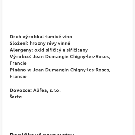
šumivé víno
Druh výrobku:
hrozny révy vinné
Složení:
oxid siřičitý a siřičitany
Alergeny:
Jean Dumangin
Chigny-les-Roses
,
Výrobce:
Francie
Jean Dumangin
Chigny-les-Roses,
Plněno v:
Francie
Alifea, s.r.o.
Dovozce:
Šarže: