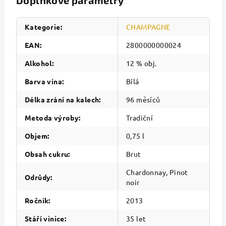
Doplňkové parametry
Kategorie
:
CHAMPAGNE
EAN
:
2800000000024
Alkohol
:
12 % obj.
Barva vína
:
Bílá
Délka zrání na kalech
:
96 měsíců
Metoda výroby
:
Tradiční
Objem
:
0,75 l
Obsah cukru
:
Brut
Chardonnay, Pinot
Odrůdy
:
noir
Ročník
:
2013
Stáří vinice
:
35 let