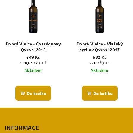
Dobrá Vinice - Chardonnay
Dobrá Vinice - Vlašský
Qvevri 2013
ryzlink Qvevri 2017
749 Kč
582 Kč
Měrná
Měrná
998,67 Kč / 1 l
776 Kč / 1 l
cena:
cena:
Skladem
Skladem
Do košíku
Do košíku
Z
á
p
INFORMACE