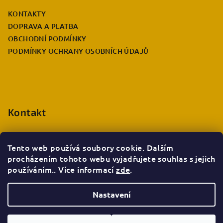
a
KONTAKTY
t
DOPRAVA A PLATBA
í
OBCHODNÍ PODMÍNKY
PODMÍNKY OCHRANY OSOBNÍCH ÚDAJŮ
Kontakt
eshop.info
@
deccabulla.cz
+420 735 026 980
Tento web používá soubory cookie. Dalším
procházením tohoto webu vyjadřujete souhlas s jejich
používáním.. Více informací
zde
.
Nastavení
Copyright 2026
Decca bulla e-shop
. Všechna práva
vyhrazena.