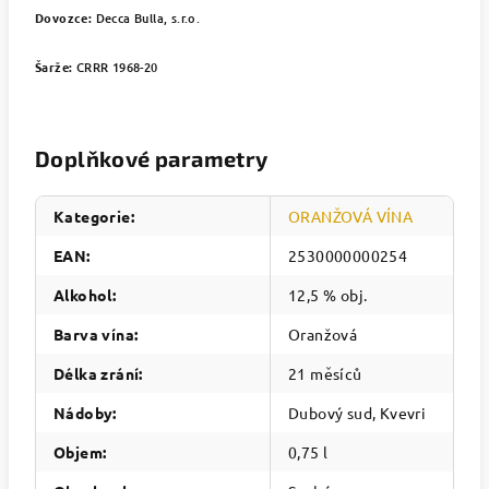
Dovozce:
Decca Bulla, s.r.o.
Šarže:
CRRR 1968-20
Doplňkové parametry
Kategorie
:
ORANŽOVÁ VÍNA
EAN
:
2530000000254
Alkohol
:
12,5 % obj.
Barva vína
:
Oranžová
Délka zrání
:
21 měsíců
Nádoby
:
Dubový sud, Kvevri
Objem
:
0,75 l