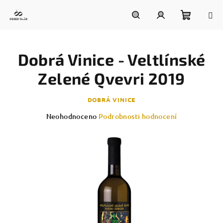
Přejít
na
obsah
Nákupn
Hledat
Přihlášení
Dobrá Vinice - Veltlínské
košík
Zelené Qvevri 2019
DOBRÁ VINICE
Průměrné
Neohodnoceno
Podrobnosti hodnocení
hodnocení
produktu
je
0,0
z
5
hvězdiček.