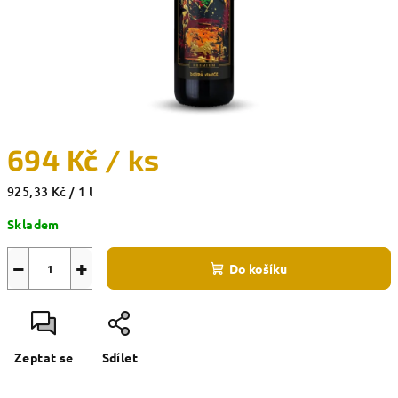
694 Kč
/ ks
Měrná
925,33 Kč / 1 l
cena:
Skladem
−
+
Do košíku
Zeptat se
Sdílet