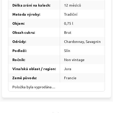
Délka zrání na kalech
:
12 měsíců
Metoda výroby
:
Tradiční
Objem
:
0,75 l
Obsah cukru
:
Brut
Odrůdy
:
Chardonnay, Savagnin
Podloží
:
Slín
Ročník
:
Non vintage
Vinařská oblast / region
:
Jura
Země původu
:
Francie
Položka byla vyprodána…