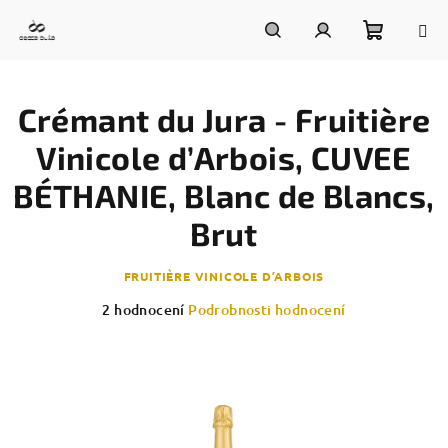
Přejít
na
obsah
Nákupn
Hledat
Přihlášení
Crémant du Jura - Fruitière
košík
Vinicole d’Arbois, CUVEE
BÉTHANIE, Blanc de Blancs,
Brut
FRUITIÈRE VINICOLE D’ARBOIS
Průměrné
2 hodnocení
Podrobnosti hodnocení
hodnocení
produktu
je
4,5
z
5