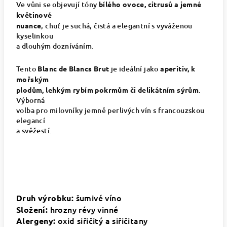
Ve vůni se objevují tóny
bílého ovoce, citrusů a jemné
květinové
nuance
, chuť je suchá, čistá a elegantní s vyváženou
kyselinkou
a dlouhým dozníváním.
Tento
Blanc de Blancs Brut
je ideální jako
aperitiv, k
mořským
plodům, lehkým rybím pokrmům či delikátním sýrům
.
Výborná
volba pro milovníky jemně perlivých vín s francouzskou
elegancí
a svěžestí.
šumivé víno
Druh výrobku:
hrozny révy vinné
Složení:
oxid siřičitý a siřičitany
Alergeny: