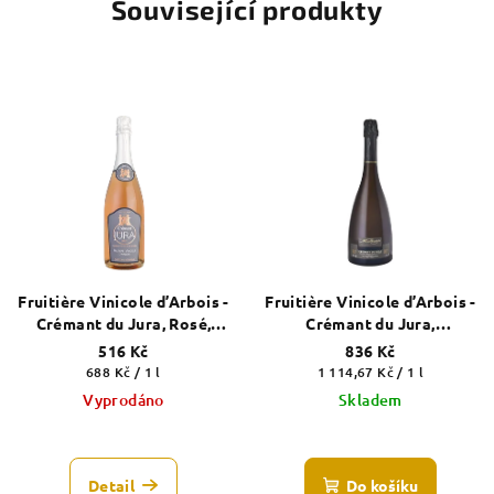
Související produkty
Fruitière Vinicole d’Arbois -
Fruitière Vinicole d’Arbois -
Crémant du Jura, Rosé,
Crémant du Jura,
Brut
MONTBOISIE, Blanc, Brut
516 Kč
836 Kč
(2019)
Měrná
Měrná
688 Kč / 1 l
1 114,67 Kč / 1 l
cena:
cena:
Vyprodáno
Skladem
Průměrné
hodnocení
produktu
Detail
Do košíku