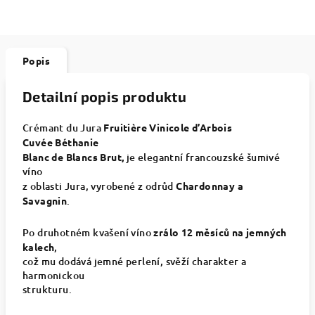
Popis
Detailní popis produktu
Crémant du Jura
Fruitière Vinicole d’Arbois
Cuvée
Béthanie
Blanc de Blancs Brut,
je elegantní francouzské šumivé
víno
z oblasti Jura, vyrobené z odrůd
Chardonnay a
Savagnin
.
Po druhotném kvašení víno
zrálo 12 měsíců na jemných
kalech
,
což mu dodává jemné perlení, svěží charakter a
harmonickou
strukturu.