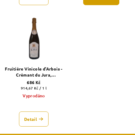
je
5,0
z
5
hvězdiček.
Fruitière Vinicole d’Arbois -
Crémant du Jura,
Chardonnay, Blanc de
686 Kč
Blancs, Brut
Měrná
914,67 Kč / 1 l
cena:
Vyprodáno
Detail