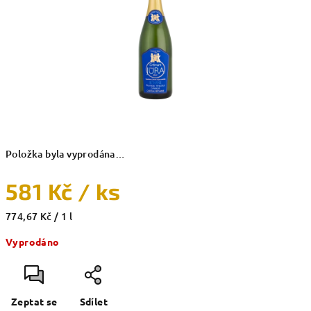
hvězdiček.
Položka byla vyprodána…
581 Kč
/ ks
Měrná
774,67 Kč / 1 l
cena:
Vyprodáno
Zeptat se
Sdílet