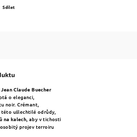
Sdílet
duktu
d
Jean Claude Buecher
ptá o eleganci,
tu noir. Crémant,
 této ušlechtilé odrůdy,
, aby v tichosti
ů na kalech
 osobitý projev terroiru