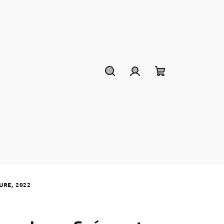
Hledat
Přihlášení
Nákupní
košík
URE, 2022