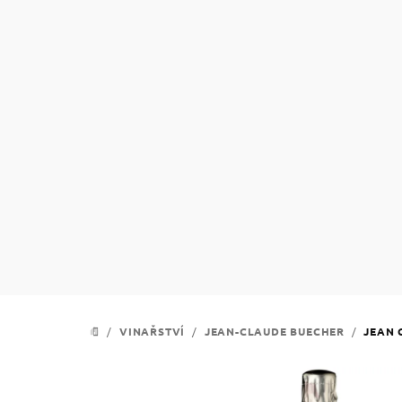
Přejít
na
obsah
/
VINAŘSTVÍ
/
JEAN-CLAUDE BUECHER
/
JEAN 
DOMŮ