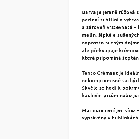
Barva je jemně růžová 
perlení subtilní a vytrva
a zároveň vrstevnatá –
malin, šípků a sušenýc
naprosto suchým dojm
ale překvapuje krémovo
která připomíná šeptán
Tento Crémant je ideál
nekompromisně suchých
Skvěle se hodí k pokrm
kachním prsům nebo j
Murmure není jen víno – 
vyprávěný v bublinkách