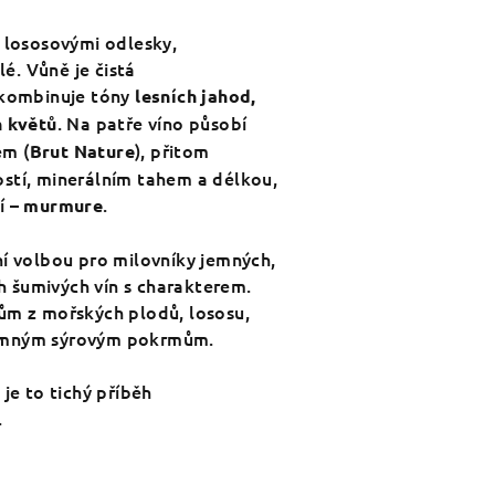
s lososovými odlesky,
lé. Vůně je čistá
 kombinuje tóny
lesních jahod,
. Na patře víno působí
h květů
em (
), přitom
Brut Nature
stí, minerálním tahem a délkou,
í –
.
murmure
ní volbou pro milovníky jemných,
 šumivých vín s charakterem.
ům z mořských plodů, lososu,
emným sýrovým pokrmům.
je to tichý příběh
.