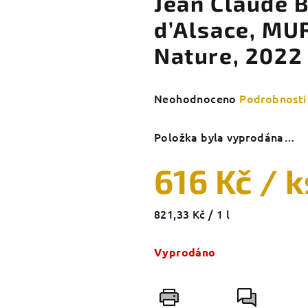
Jean Claude 
d’Alsace, MU
Nature, 2022
Průměrné
Neohodnoceno
Podrobnosti
hodnocení
produktu
Položka byla vyprodána…
je
0,0
616 Kč
/ k
z
5
hvězdiček.
Měrná
821,33 Kč / 1 l
cena:
Vyprodáno