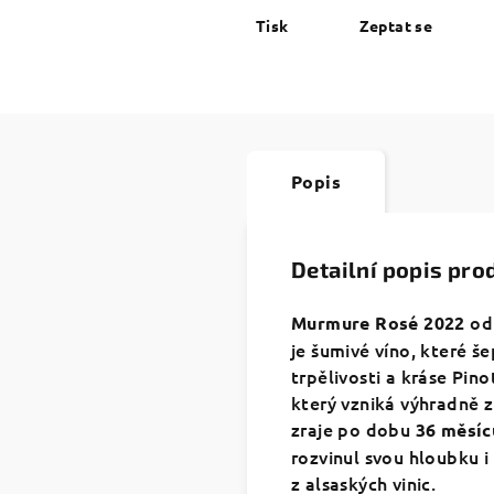
Tisk
Zeptat se
Popis
Detailní popis pro
o
Murmure Rosé 2022
je šumivé víno, které še
trpělivosti a kráse Pino
který vzniká výhradně z
zraje po dobu
36 měsíc
rozvinul svou hloubku i
z alsaských vinic.