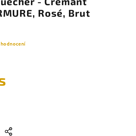
Buecher - Crémant
RMURE, Rosé, Brut
 hodnocení
s