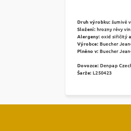
šumivé v
Druh výrobku:
hrozny révy vi
Složení:
oxid siřičitý 
Alergeny:
Buecher Jean-
Výrobce:
Buecher Jean-
Plněno v:
Denpap Czech,
Dovozce:
L250423
Šarže: