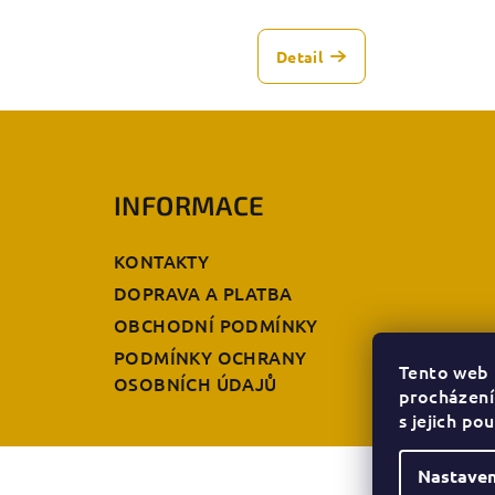
Detail
Z
á
INFORMACE
p
a
KONTAKTY
t
DOPRAVA A PLATBA
OBCHODNÍ PODMÍNKY
í
PODMÍNKY OCHRANY
Tento web 
OSOBNÍCH ÚDAJŮ
procházení
s jejich po
Nastaven