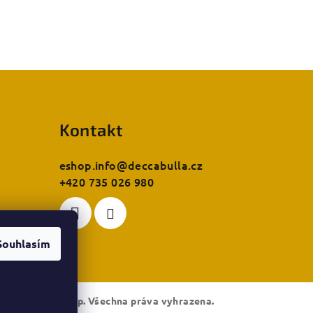
Kontakt
eshop.info
@
deccabulla.cz
+420 735 026 980
Souhlasím
ecca bulla e-shop
. Všechna práva vyhrazena.