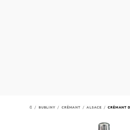
Přejít
na
obsah
/
BUBLINY
/
CRÉMANT
/
ALSACE
/
CRÉMANT D’
DOMŮ