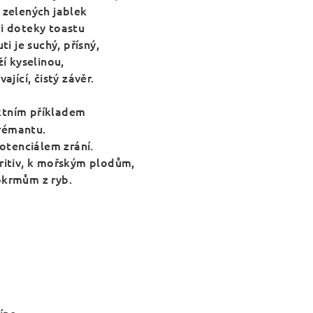
 zelených jablek
i doteky toastu
ti je suchý, přísný,
ží kyselinou,
ající, čistý závěr.
ktním příkladem
rémantu.
potenciálem zrání.
eritiv, k mořským plodům,
okrmům z ryb.