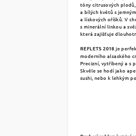
tóny citrusových plodů,
a bílých květů
s jemným
a lískových oříšků.
V chu
s minerální linkou a svě
která zajišťuje dlouhotrv
je perfe
REFLETS 2018
moderního alsaského c
Precizní, vytříbený a s 
Skvěle se hodí jako ap
sushi, nebo k lehkým p