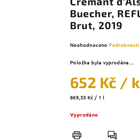
Crémant d’Als
Buecher, REFL
Brut, 2019
Průměrné
Neohodnoceno
Podrobnosti
hodnocení
produktu
Položka byla vyprodána…
je
0,0
652 Kč
/ 
z
5
hvězdiček.
Měrná
869,33 Kč / 1 l
cena:
Vyprodáno