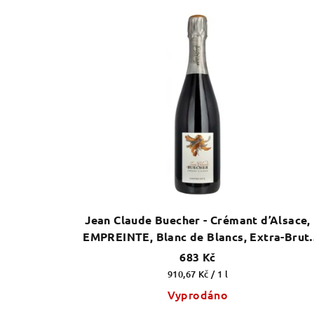
Jean Claude Buecher - Crémant d’Alsace,
EMPREINTE, Blanc de Blancs, Extra-Brut,
2020
683 Kč
Měrná
910,67 Kč / 1 l
cena:
Vyprodáno