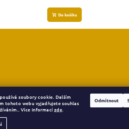
Průměrné
hodnocení
Do košíku
produktu
je
5,0
z
5
hvězdiček.
používá soubory cookie. Dalším
Odmítnout
m tohoto webu vyjadřujete souhlas
užíváním.. Více informací
zde
.
í
Copyright 2026
D