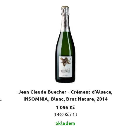
Jean Claude Buecher - Crémant d’Alsace,
INSOMNIA, Blanc, Brut Nature, 2014
1 095 Kč
Měrná
1 460 Kč / 1 l
cena:
Skladem