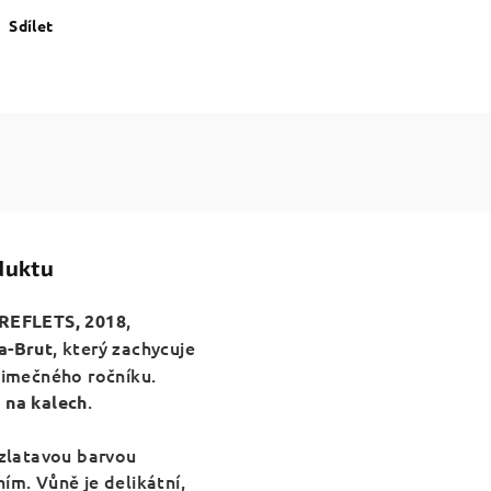
Sdílet
duktu
,
 REFLETS, 2018
,
který zachycuje
a-Brut
jimečného ročníku.
.
 na kalech
 zlatavou barvou
ním.
Vůně je delikátní,