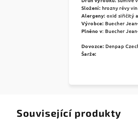
šumivé v
Druh výrobku:
hrozny révy vi
Složení:
oxid siřičitý a
Alergeny:
Buecher Jean-
Výrobce:
: Buecher Jean
Plněno v
Denpap Czech,
Dovozce:
Šarže:
Související produkty