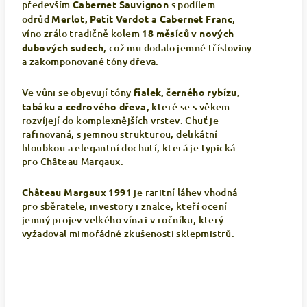
především
Cabernet Sauvignon
s podílem
odrůd
Merlot, Petit Verdot a Cabernet Franc
,
víno zrálo tradičně kolem
18 měsíců v nových
dubových sudech
, což mu dodalo jemné třísloviny
a zakomponované tóny dřeva.
Ve vůni se objevují tóny
fialek, černého rybízu,
tabáku a cedrového dřeva
, které se s věkem
rozvíjejí do komplexnějších vrstev. Chuť je
rafinovaná, s jemnou strukturou, delikátní
hloubkou a elegantní dochutí, která je typická
pro Château Margaux.
Château Margaux 1991
je raritní láhev vhodná
pro sběratele, investory i znalce, kteří ocení
jemný projev velkého vína i v ročníku, který
vyžadoval mimořádné zkušenosti sklepmistrů.