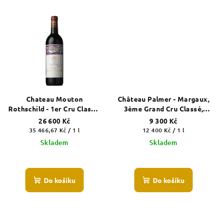
Chateau Mouton
Château Palmer - Margaux,
Rothschild - 1er Cru Classé,
3ème Grand Cru Classé,
Pauillac, 1988
2003
26 600 Kč
9 300 Kč
Měrná
Měrná
35 466,67 Kč / 1 l
12 400 Kč / 1 l
cena:
cena:
Skladem
Skladem
Do košíku
Do košíku