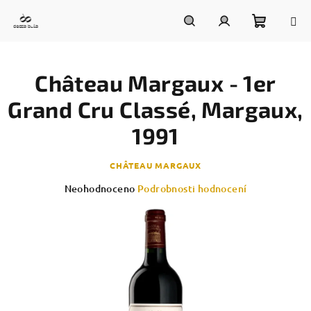
Přejít
na
obsah
Nákupn
Hledat
Přihlášení
Château Margaux - 1er
košík
Grand Cru Classé, Margaux,
1991
CHÂTEAU MARGAUX
Průměrné
Neohodnoceno
Podrobnosti hodnocení
hodnocení
produktu
je
0,0
z
5
hvězdiček.