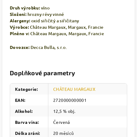
Druh výrobku:
víno
Složení:
hrozny révy vinné
Alergeny:
oxid siřičitý a siřičitany
Výrobce:
Château Margaux, Margaux, Francie
Plněno v:
Château Margaux, Margaux, Francie
Dovozce:
Decca Bulla, s.r.o.
Doplňkové parametry
Kategorie
:
CHÂTEAU MARGAUX
EAN
:
2720000000001
Alkohol
:
12,5 % obj.
Barva vína
:
Červená
Délka zrání
:
20 měsíců