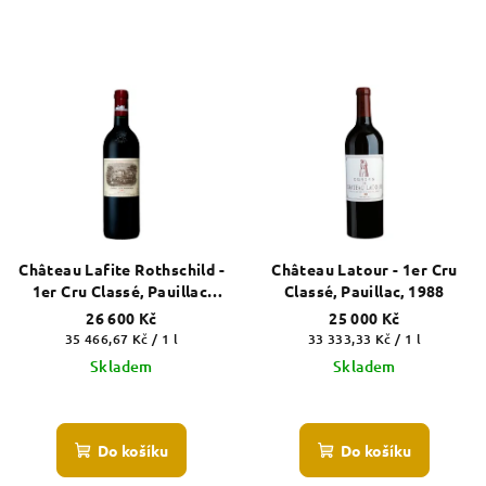
Château Lafite Rothschild -
Château Latour - 1er Cru
1er Cru Classé, Pauillac,
Classé, Pauillac, 1988
2002
26 600 Kč
25 000 Kč
Měrná
Měrná
35 466,67 Kč / 1 l
33 333,33 Kč / 1 l
cena:
cena:
Skladem
Skladem
Do košíku
Do košíku