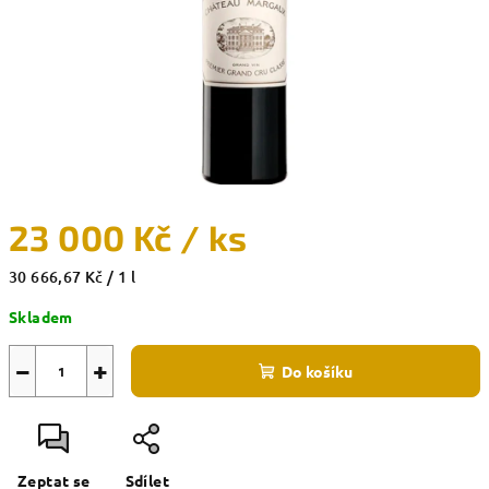
23 000 Kč
/ ks
Měrná
30 666,67 Kč / 1 l
cena:
Skladem
−
+
Do košíku
Zeptat se
Sdílet