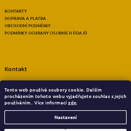
a
KONTAKTY
t
DOPRAVA A PLATBA
í
OBCHODNÍ PODMÍNKY
PODMÍNKY OCHRANY OSOBNÍCH ÚDAJŮ
Kontakt
eshop.info
@
deccabulla.cz
+420 735 026 980
Tento web používá soubory cookie. Dalším
procházením tohoto webu vyjadřujete souhlas s jejich
používáním.. Více informací
zde
.
Nastavení
Copyright 2026
Decca bulla e-shop
. Všechna práva
vyhrazena.