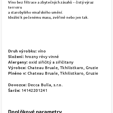
Víno bez filtrace a zbytečných zásahů – čistý výraz
terroiru
a starobylého vinařského umění.
Ideální k pečenému masu, zvěřině nebo jen tak.
víno
Druh výrobku:
hrozny révy vinné
Složení:
oxid siřičitý a siřičitany
Alergeny:
Chateau Bruale,
Tkhilistkaro
, Gruzie
Výrobce:
Chateau Bruale,
Tkhilistkaro
, Gruzie
Plněno v:
Decca Bulla, s.r.o.
Dovozce:
14142201241
Šarže:
Doplňkové parametry