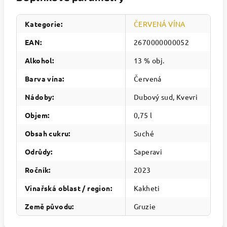
Kategorie
:
ČERVENÁ VÍNA
EAN
:
2670000000052
Alkohol
:
13 % obj.
Barva vína
:
Červená
Nádoby
:
Dubový sud, Kvevri
Objem
:
0,75 l
Obsah cukru
:
Suché
Odrůdy
:
Saperavi
Ročník
:
2023
Vinařská oblast / region
:
Kakheti
Země původu
:
Gruzie