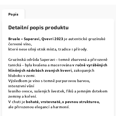
Popis
Detailní popis produktu
Bruale – Saperavi, Qvevri 2023
je autentické gruzínské
červené víno,
které nese silný otisk místa, tradice i přírody.
Gruzínská odrůda Saperavi – temně zbarvená a přirozeně
tanická – byla kvašena a macerována
v ručně vyráběných
hliněných nádobách zvaných kvevri
, zakopaných
hluboko v zemi.
Výsledkem je víno s temně purpurovou barvou,
intenzivní vůní
lesního ovoce, sušených švestek, fíků a jemným dotekem
zeminy a koření.
V chuti je
bohaté, vrstevnaté, s pevnou strukturou
,
ale přirozenou elegancí a harmonií.