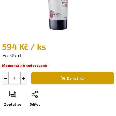
594 Kč
/ ks
Měrná
792 Kč / 1 l
cena:
Momentálně nedostupné
−
+
Do košíku
Zeptat se
Sdílet