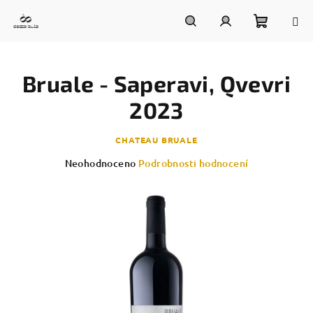
Přejít
na
obsah
Nákupn
Hledat
Přihlášení
Bruale - Saperavi, Qvevri
košík
2023
CHATEAU BRUALE
Průměrné
Neohodnoceno
Podrobnosti hodnocení
hodnocení
produktu
je
0,0
z
5
hvězdiček.