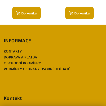
Do košíku
Do košíku
Z
á
p
INFORMACE
a
KONTAKTY
t
DOPRAVA A PLATBA
í
OBCHODNÍ PODMÍNKY
PODMÍNKY OCHRANY OSOBNÍCH ÚDAJŮ
Kontakt