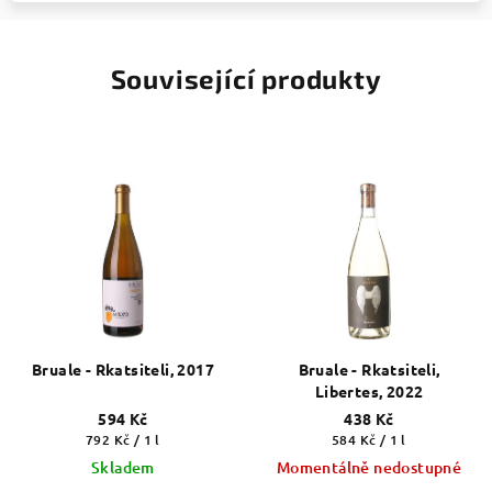
Související produkty
Bruale - Rkatsiteli, 2017
Bruale - Rkatsiteli,
Libertes, 2022
594 Kč
438 Kč
Měrná
Měrná
792 Kč / 1 l
584 Kč / 1 l
cena:
cena:
Skladem
Momentálně nedostupné