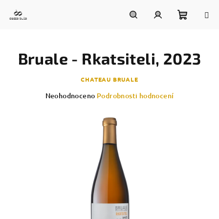
Přejít
na
obsah
Nákupn
Hledat
Přihlášení
Bruale - Rkatsiteli, 2023
košík
CHATEAU BRUALE
Průměrné
Neohodnoceno
Podrobnosti hodnocení
hodnocení
produktu
je
0,0
z
5
hvězdiček.