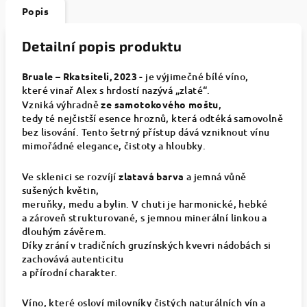
Popis
Detailní popis produktu
Bruale – Rkatsiteli, 2023 -
je výjimečné bílé víno,
které vinař Alex s hrdostí nazývá „zlaté“.
Vzniká výhradně
ze samotokového moštu
,
tedy té nejčistší esence hroznů, která odtéká samovolně
bez lisování. Tento šetrný přístup dává vzniknout vínu
mimořádné elegance, čistoty a hloubky.
Ve sklenici se rozvíjí
zlatavá barva
a jemná vůně
sušených květin,
meruňky, medu a bylin. V chuti je harmonické, hebké
a zároveň strukturované, s jemnou minerální linkou a
dlouhým závěrem.
Díky zrání v tradičních gruzínských kvevri nádobách si
zachovává autenticitu
a přírodní charakter.
Víno, které osloví milovníky čistých naturálních vín a