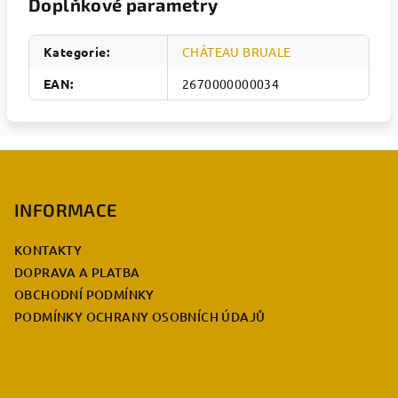
Doplňkové parametry
Kategorie
:
CHÂTEAU BRUALE
EAN
:
2670000000034
Z
á
p
INFORMACE
a
KONTAKTY
t
DOPRAVA A PLATBA
í
OBCHODNÍ PODMÍNKY
PODMÍNKY OCHRANY OSOBNÍCH ÚDAJŮ