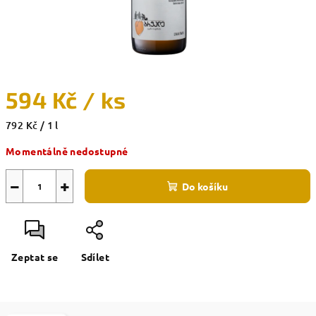
594 Kč
/ ks
Měrná
792 Kč / 1 l
cena:
Momentálně nedostupné
−
+
Do košíku
Zeptat se
Sdílet