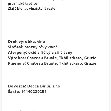
gruzínské tradice.
Zlatý klenot vinařství Bruale.
víno
Druh výrobku:
hrozny révy vinné
Složení:
oxid siřičitý a siřičitany
Alergeny:
Chateau Bruale,
Tkhilistkaro
, Gruzie
Výrobce:
Chateau Bruale,
Tkhilistkaro
, Gruzie
Plněno v:
Decca Bulla, s.r.o.
Dovozce:
14140220251
Šarže: