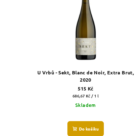
U Vrbů - Sekt, Blanc de Noir, Extra Brut,
2020
515 Kč
Měrná
686,67 Kč / 1 l
cena:
Skladem
Do košíku