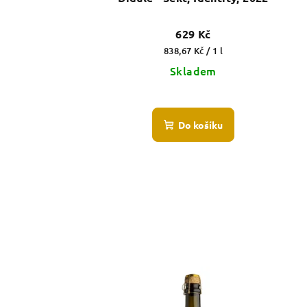
629 Kč
Měrná
838,67 Kč / 1 l
cena:
Skladem
Do košíku