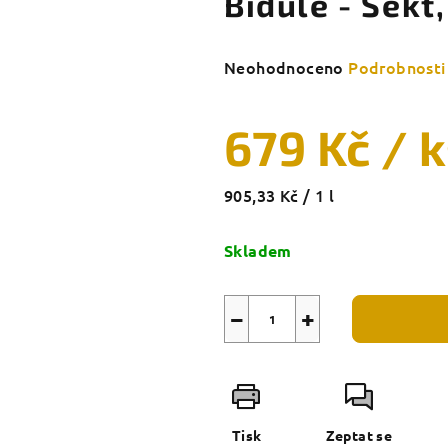
Bidule - Sekt
Průměrné
Neohodnoceno
Podrobnosti
hodnocení
produktu
679 Kč
/ 
je
0,0
z
Měrná
905,33 Kč / 1 l
5
cena:
hvězdiček.
Skladem
−
+
Tisk
Zeptat se