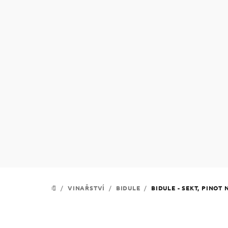
Přejít
na
obsah
/
VINAŘSTVÍ
/
BIDULE
/
BIDULE - SEKT, PINOT 
DOMŮ